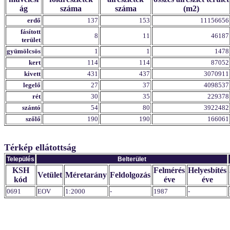
ág
száma
száma
(m2)
erdő
137
153
11156656
fásított
8
11
46187
terület
gyümölcsös
1
1
1478
kert
114
114
87052
kivett
431
437
3070911
legelő
27
37
4098537
rét
30
35
229378
szántó
54
80
3922482
szőlő
190
190
166061
Térkép ellátottság
Település
Belterület
KSH
Felmérés
Helyesbítés
Vetület
Méretarány
Feldolgozás
kód
éve
éve
0691
EOV
1:2000
-
1987
-