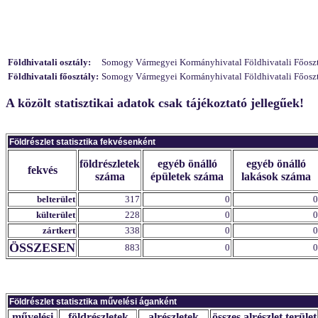
Földhivatali osztály:
Somogy Vármegyei Kormányhivatal Földhivatali Főosztály
Földhivatali főosztály:
Somogy Vármegyei Kormányhivatal Földhivatali Főosztá
A közölt statisztikai adatok csak tájékoztató jellegűek!
Földrészlet statisztika fekvésenként
földrészletek
egyéb önálló
egyéb önálló
fekvés
száma
épületek száma
lakások száma
belterület
317
0
0
külterület
228
0
0
zártkert
338
0
0
ÖSSZESEN
883
0
0
Földrészlet statisztika művelési áganként
művelési
földrészletek
alrészletek
összes alrészlet terület