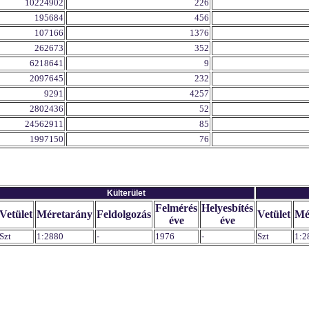
10224902
226
195684
456
107166
1376
262673
352
6218641
9
2097645
232
9291
4257
2802436
52
24562911
85
1997150
76
Külterület
Felmérés
Helyesbítés
Vetület
Méretarány
Feldolgozás
Vetület
Mé
éve
éve
Szt
1:2880
-
1976
-
Szt
1:2