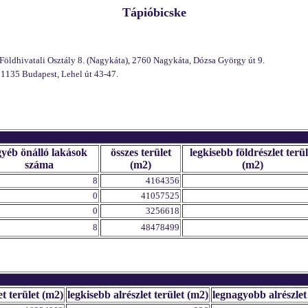
Tápióbicske
Földhivatali Osztály 8. (Nagykáta), 2760 Nagykáta, Dózsa György út 9.
 1135 Budapest, Lehel út 43-47.
gyéb önálló lakások
összes terület
legkisebb földrészlet terül
száma
(m2)
(m2)
8
4164356
0
41057525
0
3256618
8
48478499
et terület (m2)
legkisebb alrészlet terület (m2)
legnagyobb alrészlet