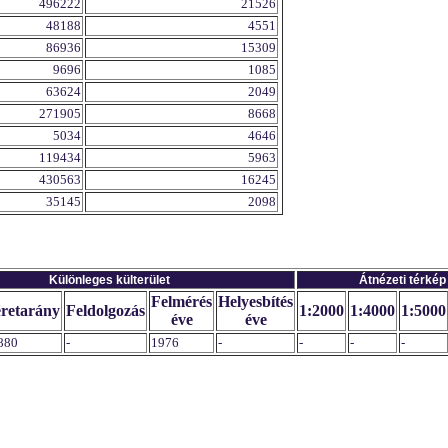
496222
21526
48188
4551
86936
15309
9696
1085
63624
2049
271905
8668
5034
4646
119434
5963
430563
16245
35145
2098
Különleges külterület
Átnézeti térkép
Felmérés
Helyesbítés
retarány
Feldolgozás
1:2000
1:4000
1:5000
éve
éve
880
-
1976
-
-
-
-