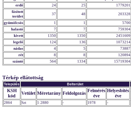
erdő
24
25
1779201
fásított
37
48
203328
terület
gyümölcsös
1
1
5700
halastó
7
7
759304
kivett
1350
1350
2451609
legelő
124
136
1073214
nádas
4
5
73887
rét
8
8
120894
szántó
564
1334
15719304
Térkép ellátottság
Település
Belterület
KSH
Felmérés
Helyesbítés
Vetület
Méretarány
Feldolgozás
kód
éve
éve
2864
Szt
1:2880
-
1978
-