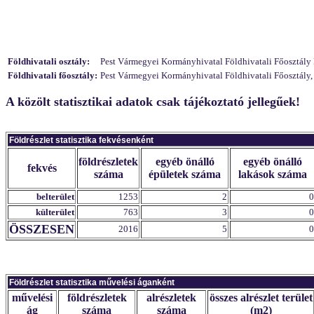
Földhivatali osztály:
Pest Vármegyei Kormányhivatal Földhivatali Főosztály 
Földhivatali főosztály:
Pest Vármegyei Kormányhivatal Földhivatali Főosztály,
A közölt statisztikai adatok csak tájékoztató jellegűek!
Földrészlet statisztika fekvésenként
földrészletek
egyéb önálló
egyéb önálló
fekvés
száma
épületek száma
lakások száma
belterület
1253
2
0
külterület
763
3
0
ÖSSZESEN
2016
5
0
Földrészlet statisztika művelési áganként
művelési
földrészletek
alrészletek
összes alrészlet terület
ág
száma
száma
(m2)