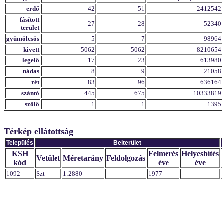
erdő
42
51
2412542
fásított
27
28
52340
terület
gyümölcsös
5
7
98964
kivett
5062
5062
8210654
legelő
17
23
613980
nádas
8
9
21058
rét
83
96
636164
szántó
445
675
10333819
szőlő
1
1
1395
Térkép ellátottság
Település
Belterület
KSH
Felmérés
Helyesbítés
Vetület
Méretarány
Feldolgozás
kód
éve
éve
1092
Szt
1:2880
-
1977
-