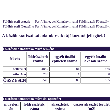
Földhivatali osztály:
Pest Vármegyei Kormányhivatal Földhivatali Főosztály 
Földhivatali főosztály:
Pest Vármegyei Kormányhivatal Földhivatali Főosztály,
A közölt statisztikai adatok csak tájékoztató jellegűek!
Földrészlet statisztika fekvésenként
földrészletek
egyéb önálló
egyéb önálló
fekvés
száma
épületek száma
lakások száma
belterület
4857
84
665
külterület
733
1
0
ÖSSZESEN
5590
85
665
Földrészlet statisztika művelési áganként
művelési
földrészletek
alrészletek
összes alrészlet terület
ág
száma
száma
(m2)