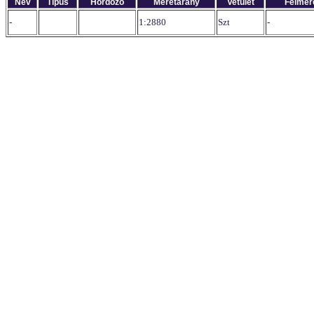
Név
Típus
Hordozó
Méretarány
Vetület
Felmér
-
1:2880
Szt
-