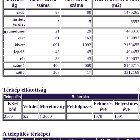
ág
száma
száma
(m2)
erdő
87
89
1475265
fásított
5
5
6552
terület
gyümölcsös
21
29
443316
kert
161
163
139097
kivett
1091
1092
2153455
legelő
43
45
494453
rét
38
43
349637
szántó
400
669
8146717
szőlő
367
417
3312168
Térkép ellátottság
Település
Belterület
KSH
Felmérés
Helyesbítés
Vetület
Méretarány
Feldolgozás
kód
éve
éve
2509
Szt
1:2000
-
1970
1991
A település térképei