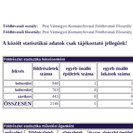
Földhivatali osztály:
Pest Vármegyei Kormányhivatal Földhivatali Főosztály 
Földhivatali főosztály:
Pest Vármegyei Kormányhivatal Földhivatali Főosztály,
A közölt statisztikai adatok csak tájékoztató jellegűek!
Földrészlet statisztika fekvésenként
földrészletek
egyéb önálló
egyéb önálló
fekvés
száma
épületek száma
lakások száma
belterület
940
1
2
külterület
763
0
2
zártkert
443
0
0
ÖSSZESEN
2146
1
4
Földrészlet statisztika művelési áganként
művelési
földrészletek
alrészletek
összes alrészlet terület