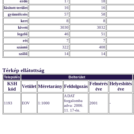
erdő
17
18
fásított terület
16
16
gyümölcsös
57
58
kert
8
8
kivett
3030
3032
legelő
46
51
rét
7
7
szántó
322
408
szőlő
14
14
Térkép ellátottság
Település
Belterület
KSH
Felmérés
Helyesbítés
Vetület
Méretarány
Feldolgozás
kód
éve
éve
A DAT
forgalomba
1193
EOV
1:1000
2001
-
adva: 2006.
11. 17-én.