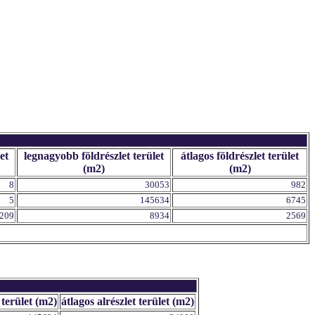
et
legnagyobb földrészlet terület
átlagos földrészlet terület
(m2)
(m2)
8
30053
982
5
145634
6745
209
8934
2569
 terület (m2)
átlagos alrészlet terület (m2)