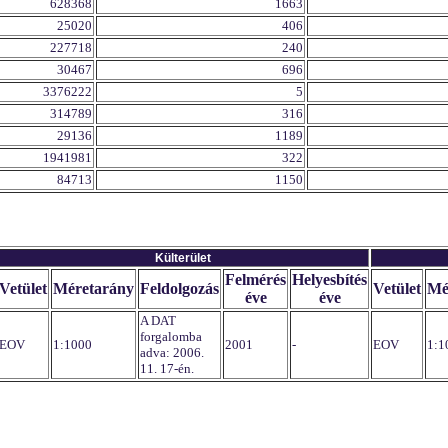
628368
1663
25020
406
227718
240
30467
696
3376222
5
314789
316
29136
1189
1941981
322
84713
1150
Külterület
Felmérés
Helyesbítés
Vetület
Méretarány
Feldolgozás
Vetület
Mé
éve
éve
A DAT
forgalomba
EOV
1:1000
2001
-
EOV
1:1
adva: 2006.
11. 17-én.