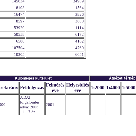
145634
34909
8103
1564
16474
3926
8597
3808
53929
1114
50559
6172
6500
4162
107504
4760
10305
6051
Különleges külterület
Átnézeti térkép
Felmérés
Helyesbítés
retarány
Feldolgozás
1:2000
1:4000
1:5000
éve
éve
A DAT
forgalomba
000
2001
-
-
-
-
adva: 2006.
11. 17-én.