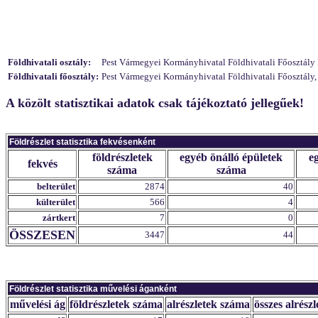
Földhivatali osztály:
Pest Vármegyei Kormányhivatal Földhivatali Főosztály F
Földhivatali főosztály:
Pest Vármegyei Kormányhivatal Földhivatali Főosztály,
A közölt statisztikai adatok csak tájékoztató jellegűek!
Földrészlet statisztika fekvésenként
földrészletek
egyéb önálló épületek
e
fekvés
száma
száma
belterület
2874
40
külterület
566
4
zártkert
7
0
ÖSSZESEN
3447
44
Földrészlet statisztika művelési áganként
művelési ág
földrészletek száma
alrészletek száma
összes alrészl