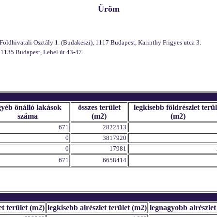
Üröm
öldhivatali Osztály 1. (Budakeszi), 1117 Budapest, Karinthy Frigyes utca 3.
 1135 Budapest, Lehel út 43-47.
gyéb önálló lakások
összes terület
legkisebb földrészlet terül
száma
(m2)
(m2)
671
2822513
0
3817920
0
17981
671
6658414
et terület (m2)
legkisebb alrészlet terület (m2)
legnagyobb alrészlet