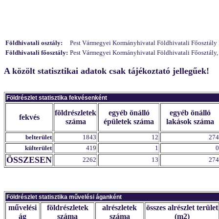
Földhivatali osztály:
Pest Vármegyei Kormányhivatal Földhivatali Főosztály F
Földhivatali főosztály:
Pest Vármegyei Kormányhivatal Földhivatali Főosztály,
A közölt statisztikai adatok csak tájékoztató jellegűek!
Földrészlet statisztika fekvésenként
földrészletek
egyéb önálló
egyéb önálló
fekvés
száma
épületek száma
lakások száma
belterület
1843
12
274
külterület
419
1
0
ÖSSZESEN
2262
13
274
Földrészlet statisztika művelési áganként
művelési
földrészletek
alrészletek
összes alrészlet terület
ág
száma
száma
(m2)