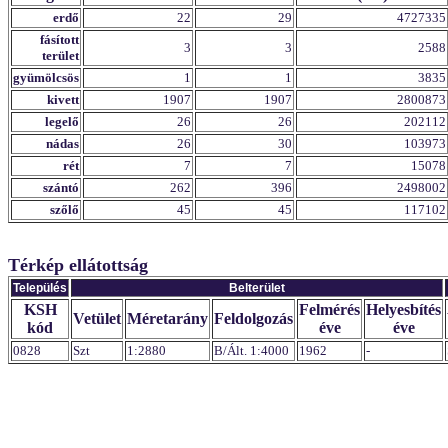
erdő
22
29
4727335
fásított
3
3
2588
terület
gyümölcsös
1
1
3835
kivett
1907
1907
2800873
legelő
26
26
202112
nádas
26
30
103973
rét
7
7
15078
szántó
262
396
2498002
szőlő
45
45
117102
Térkép ellátottság
Település
Belterület
KSH
Felmérés
Helyesbítés
Vetület
Méretarány
Feldolgozás
kód
éve
éve
0828
Szt
1:2880
B/Ált. 1:4000
1962
-