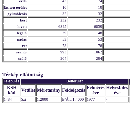
erdő
45
74
fásított terület
10
10
gyümölcsös
32
32
kert
232
232
kivett
6845
6859
legelő
39
48
nádas
53
53
rét
73
78
szántó
993
1062
szőlő
204
204
Térkép ellátottság
Település
Belterület
KSH
Felmérés
Helyesbítés
Vetület
Méretarány
Feldolgozás
kód
éve
éve
1434
Szt
1:2000
B/Ált. 1:4000
1977
-