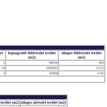
et
legnagyobb földrészlet terület
átlagos földrészlet terület
(m2)
(m2)
1
89939
992
10
1069285
13151
3
43868
1141
 terület (m2)
átlagos alrészlet terület (m2)