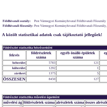
Földhivatali osztály:
Pest Vármegyei Kormányhivatal Földhivatali Főosztály F
Földhivatali főosztály:
Pest Vármegyei Kormányhivatal Földhivatali Főosztály,
A közölt statisztikai adatok csak tájékoztató jellegűek!
Földrészlet statisztika fekvésenként
földrészletek
egyéb önálló épületek
e
fekvés
száma
száma
belterület
5783
121
külterület
1292
1
zártkert
1375
5
ÖSSZESEN
8450
127
Földrészlet statisztika művelési áganként
művelési ág
földrészletek száma
alrészletek száma
összes alrészl