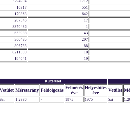
5294904
1712
16317
551
179863
642
207546
17
8370436
1
653938
43
360485
207
806733
88
8211380
10
194641
19
Külterület
Felmérés
Helyesbítés
Vetület
Méretarány
Feldolgozás
Vetület
Mé
éve
éve
Szt
1:2880
-
1975
1975
Szt
1:2