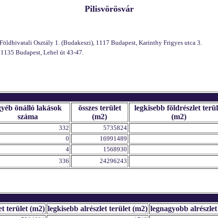
Pilisvörösvár
öldhivatali Osztály 1. (Budakeszi), 1117 Budapest, Karinthy Frigyes utca 3.
 1135 Budapest, Lehel út 43-47.
gyéb önálló lakások
összes terület
legkisebb földrészlet terül
száma
(m2)
(m2)
332
5735824
0
16991489
4
1568930
336
24296243
et terület (m2)
legkisebb alrészlet terület (m2)
legnagyobb alrészlet