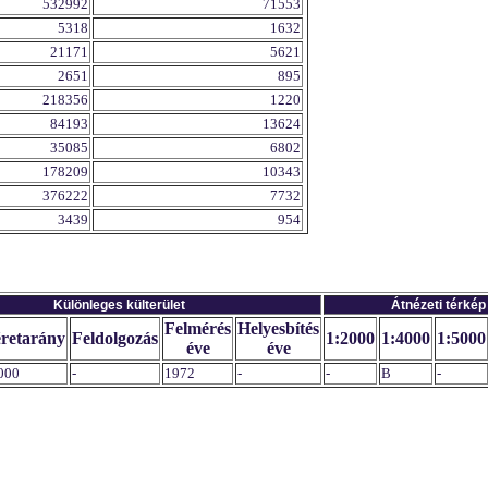
532992
71553
5318
1632
21171
5621
2651
895
218356
1220
84193
13624
35085
6802
178209
10343
376222
7732
3439
954
Különleges külterület
Átnézeti térkép
Felmérés
Helyesbítés
retarány
Feldolgozás
1:2000
1:4000
1:5000
éve
éve
000
-
1972
-
-
B
-