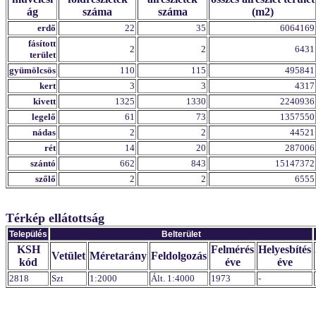
ág
száma
száma
(m2)
erdő
22
35
6064169
fásított
2
2
6431
terület
gyümölcsös
110
115
495841
kert
3
3
4317
kivett
1325
1330
2240936
legelő
61
73
1357550
nádas
2
2
44521
rét
14
20
287006
szántó
662
843
15147372
szőlő
2
2
6555
Térkép ellátottság
Település
Belterület
KSH
Felmérés
Helyesbítés
Vetület
Méretarány
Feldolgozás
kód
éve
éve
2818
Szt
1:2000
Ált. 1:4000
1973
-