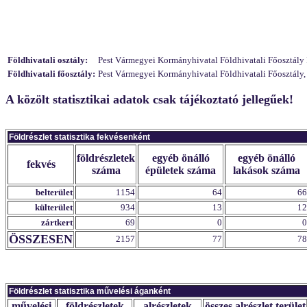
Földhivatali osztály:
Pest Vármegyei Kormányhivatal Földhivatali Főosztály F
Földhivatali főosztály:
Pest Vármegyei Kormányhivatal Földhivatali Főosztály,
A közölt statisztikai adatok csak tájékoztató jellegűek!
Földrészlet statisztika fekvésenként
földrészletek
egyéb önálló
egyéb önálló
fekvés
száma
épületek száma
lakások száma
belterület
1154
64
66
külterület
934
13
12
zártkert
69
0
0
ÖSSZESEN
2157
77
78
Földrészlet statisztika művelési áganként
művelési
földrészletek
alrészletek
összes alrészlet terület