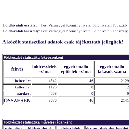
Földhivatali osztály:
Pest Vármegyei Kormányhivatal Földhivatali Főosztály F
Földhivatali főosztály:
Pest Vármegyei Kormányhivatal Földhivatali Főosztály,
A közölt statisztikai adatok csak tájékoztató jellegűek!
Földrészlet statisztika fekvésenként
földrészletek
egyéb önálló
egyéb önálló
fekvés
száma
épületek száma
lakások száma
belterület
4542
46
2129
külterület
1126
0
12
zártkert
4008
0
0
ÖSSZESEN
9676
46
2141
Földrészlet statisztika művelési áganként
művelési
földrészletek
alrészletek
összes alrészlet terület