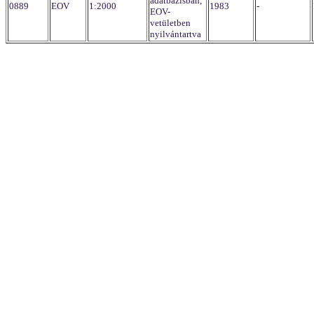
adatbázisban,
0889
EOV
1:2000
1983
-
EOV-
vetületben
nyilvántartva