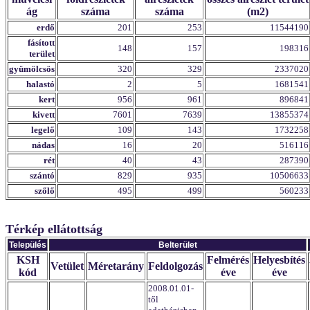
ág
száma
száma
(m2)
erdő
201
253
11544190
fásított
148
157
198316
terület
gyümölcsös
320
329
2337020
halastó
2
5
1681541
kert
956
961
896841
kivett
7601
7639
13855374
legelő
109
143
1732258
nádas
16
20
516116
rét
40
43
287390
szántó
829
935
10506633
szőlő
495
499
560233
Térkép ellátottság
Település
Belterület
KSH
Felmérés
Helyesbítés
Vetület
Méretarány
Feldolgozás
kód
éve
éve
2008.01.01-
től