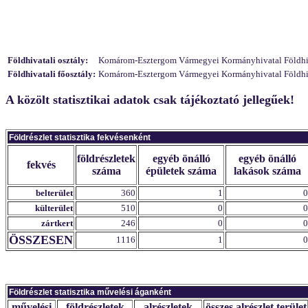
Földhivatali osztály:
Komárom-Esztergom Vármegyei Kormányhivatal Földhivat
Földhivatali főosztály:
Komárom-Esztergom Vármegyei Kormányhivatal Földhivat
A közölt statisztikai adatok csak tájékoztató jellegűek!
Földrészlet statisztika fekvésenként
földrészletek
egyéb önálló
egyéb önálló
fekvés
száma
épületek száma
lakások száma
belterület
360
1
0
külterület
510
0
0
zártkert
246
0
0
ÖSSZESEN
1116
1
0
Földrészlet statisztika művelési áganként
művelési
földrészletek
alrészletek
összes alrészlet terület