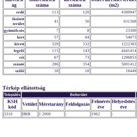
ág
száma
száma
(m2)
erdő
113
120
4389947
fásított
41
56
631568
terület
gyümölcsös
7
8
23300
kert
57
64
54073
kivett
529
532
1222383
legelő
115
143
4441414
rét
67
73
1296853
szántó
286
354
5691412
szőlő
18
18
16449
Térkép ellátottság
Település
Belterület
KSH
Felmérés
Helyesbítés
Vetület
Méretarány
Feldolgozás
kód
éve
éve
3310
HKR
1:2000
-
1962
-