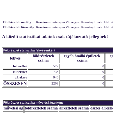
Földhivatali osztály:
Komárom-Esztergom Vármegyei Kormányhivatal Földhivat
Földhivatali főosztály:
Komárom-Esztergom Vármegyei Kormányhivatal Földhivat
A közölt statisztikai adatok csak tájékoztató jellegűek!
Földrészlet statisztika fekvésenként
földrészletek
egyéb önálló épületek
e
fekvés
száma
száma
belterület
527
0
külterület
735
0
zártkert
946
0
ÖSSZESEN
2208
0
Földrészlet statisztika művelési áganként
művelési ág
földrészletek száma
alrészletek száma
összes alrészl