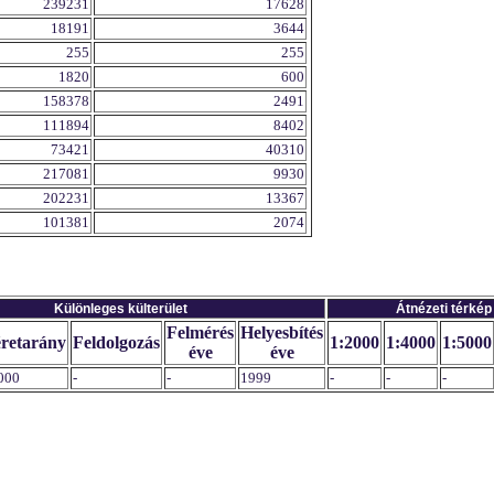
239231
17628
18191
3644
255
255
1820
600
158378
2491
111894
8402
73421
40310
217081
9930
202231
13367
101381
2074
Különleges külterület
Átnézeti térkép
Felmérés
Helyesbítés
retarány
Feldolgozás
1:2000
1:4000
1:5000
éve
éve
000
-
-
1999
-
-
-