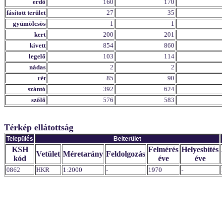
erdő
160
170
fásított terület
27
35
gyümölcsös
1
1
kert
200
201
kivett
854
860
legelő
103
114
nádas
2
2
rét
85
90
szántó
392
624
szőlő
576
583
Térkép ellátottság
Település
Belterület
KSH
Felmérés
Helyesbítés
Vetület
Méretarány
Feldolgozás
kód
éve
éve
0862
HKR
1:2000
-
1970
-