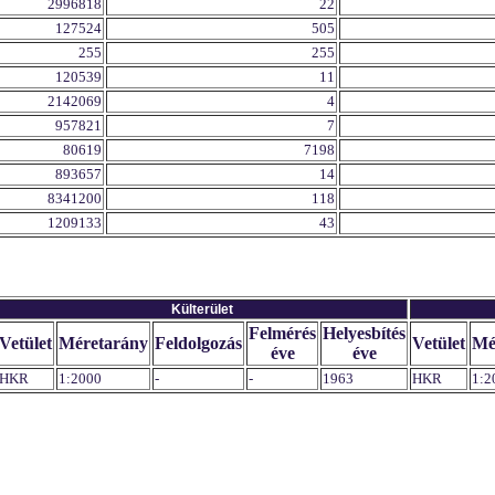
2996818
22
127524
505
255
255
120539
11
2142069
4
957821
7
80619
7198
893657
14
8341200
118
1209133
43
Külterület
Felmérés
Helyesbítés
Vetület
Méretarány
Feldolgozás
Vetület
Mé
éve
éve
HKR
1:2000
-
-
1963
HKR
1:2