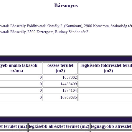
Bársonyos
ali Főosztály Földhivatali Osztály 2. (Komárom), 2900 Komárom, Szabadság tér
ali Főosztály, 2500 Esztergom, Rudnay Sándor. tér 2.
gyéb önálló lakások
összes terület
legkisebb földrészlet terül
száma
(m2)
(m2)
0
1057062
0
14438409
0
1374164
0
16869635
et terület (m2)
legkisebb alrészlet terület (m2)
legnagyobb alrészlet