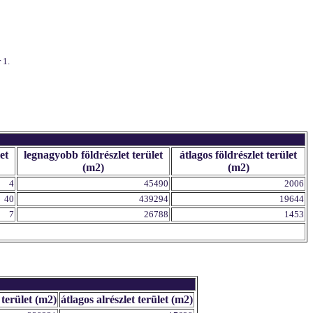
 1.
et
legnagyobb földrészlet terület
átlagos földrészlet terület
(m2)
(m2)
4
45490
2006
40
439294
19644
7
26788
1453
 terület (m2)
átlagos alrészlet terület (m2)