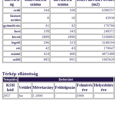
ág
száma
száma
(m2)
erdő
164
169
6386557
fásított
8
10
45938
terület
gyümölcsös
41
42
176766
kert
339
343
249372
kivett
2889
2896
5166893
legelő
296
323
3248104
rét
42
43
170647
szántó
424
466
4872488
szőlő
885
891
1685620
Térkép ellátottság
Település
Belterület
KSH
Felmérés
Helyesbítés
Vetület
Méretarány
Feldolgozás
kód
éve
éve
2957
Szt
1:2000
-
1969
-