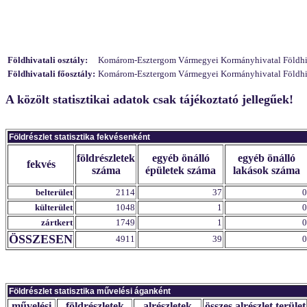
Földhivatali osztály:
Komárom-Esztergom Vármegyei Kormányhivatal Földhivat
Földhivatali főosztály:
Komárom-Esztergom Vármegyei Kormányhivatal Földhivat
A közölt statisztikai adatok csak tájékoztató jellegűek!
Földrészlet statisztika fekvésenként
földrészletek
egyéb önálló
egyéb önálló
fekvés
száma
épületek száma
lakások száma
belterület
2114
37
0
külterület
1048
1
0
zártkert
1749
1
0
ÖSSZESEN
4911
39
0
Földrészlet statisztika művelési áganként
művelési
földrészletek
alrészletek
összes alrészlet terület