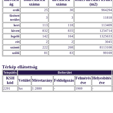
ág
száma
száma
(m2)
erdő
25
30
964294
fásított
3
3
11818
terület
kert
113
118
113409
kivett
832
835
1254714
legelő
142
164
1325633
rét
2
2
3045
szántó
222
268
8113108
szőlő
81
83
99169
Térkép ellátottság
Település
Belterület
KSH
Felmérés
Helyesbítés
Vetület
Méretarány
Feldolgozás
kód
éve
éve
2291
Szt
1:2880
-
1969
-