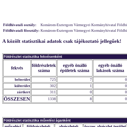
Földhivatali osztály:
Komárom-Esztergom Vármegyei Kormányhivatal Földhivat
Földhivatali főosztály:
Komárom-Esztergom Vármegyei Kormányhivatal Földhivat
A közölt statisztikai adatok csak tájékoztató jellegűek!
Földrészlet statisztika fekvésenként
földrészletek
egyéb önálló
egyéb önálló
fekvés
száma
épületek száma
lakások száma
belterület
725
7
0
külterület
302
1
0
zártkert
311
0
0
ÖSSZESEN
1338
8
0
Földrészlet statisztika művelési áganként
művelési
földrészletek
alrészletek
összes alrészlet terület