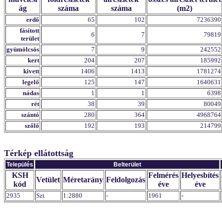
ág
száma
száma
(m2)
erdő
65
102
7236390
fásított
6
7
79819
terület
gyümölcsös
7
9
242552
kert
204
207
185992
kivett
1406
1413
1781274
legelő
125
147
1640631
nádas
1
1
6398
rét
38
39
80049
szántó
280
364
4968764
szőlő
192
193
214799
Térkép ellátottság
Település
Belterület
KSH
Felmérés
Helyesbítés
Vetület
Méretarány
Feldolgozás
kód
éve
éve
2935
Szt
1:2880
-
1961
-