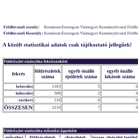
Földhivatali osztály:
Komárom-Esztergom Vármegyei Kormányhivatal Földhivat
Földhivatali főosztály:
Komárom-Esztergom Vármegyei Kormányhivatal Földhivat
A közölt statisztikai adatok csak tájékoztató jellegűek!
Földrészlet statisztika fekvésenként
földrészletek
egyéb önálló
egyéb önálló
fekvés
száma
épületek száma
lakások száma
belterület
1183
5
0
külterület
509
2
0
zártkert
518
0
0
ÖSSZESEN
2210
7
0
Földrészlet statisztika művelési áganként
művelési
földrészletek
alrészletek
összes alrészlet terület