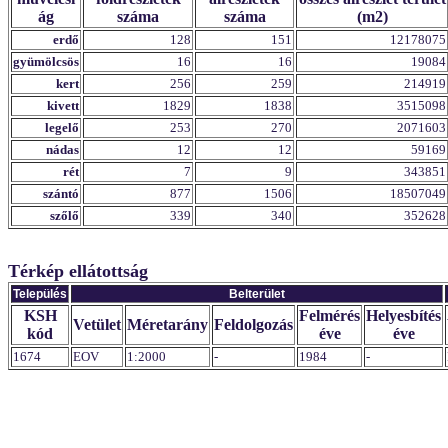
ág
száma
száma
(m2)
erdő
128
151
12178075
gyümölcsös
16
16
19084
kert
256
259
214919
kivett
1829
1838
3515098
legelő
253
270
2071603
nádas
12
12
59169
rét
7
9
343851
szántó
877
1506
18507049
szőlő
339
340
352628
Térkép ellátottság
Település
Belterület
KSH
Felmérés
Helyesbítés
Vetület
Méretarány
Feldolgozás
kód
éve
éve
1674
EOV
1:2000
-
1984
-