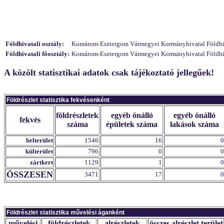
Földhivatali osztály:
Komárom-Esztergom Vármegyei Kormányhivatal Földhivat
Földhivatali főosztály:
Komárom-Esztergom Vármegyei Kormányhivatal Földhivat
A közölt statisztikai adatok csak tájékoztató jellegűek!
Földrészlet statisztika fekvésenként
földrészletek
egyéb önálló
egyéb önálló
fekvés
száma
épületek száma
lakások száma
belterület
1546
16
0
külterület
796
0
0
zártkert
1129
1
0
ÖSSZESEN
3471
17
0
Földrészlet statisztika művelési áganként
művelési
földrészletek
alrészletek
összes alrészlet terület