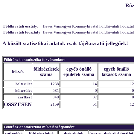
Róz
Földhivatali osztály:
Heves Vármegyei Kormányhivatal Földhivatali Főosztály 
Földhivatali főosztály:
Heves Vármegyei Kormányhivatal Földhivatali Főosztály,
A közölt statisztikai adatok csak tájékoztató jellegűek!
Földrészlet statisztika fekvésenként
földrészletek
egyéb önálló
egyéb önálló
fekvés
száma
épületek száma
lakások száma
belterület
1238
14
12
külterület
581
0
0
zártkert
340
37
0
ÖSSZESEN
2159
51
12
Földrészlet statisztika művelési áganként
művelési
földrészletek
alrészletek
összes alrészlet terület