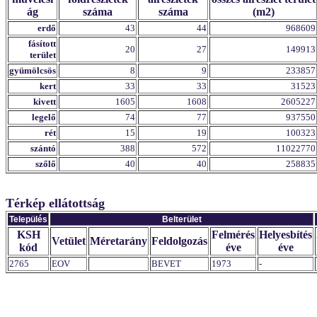
ág
száma
száma
(m2)
erdő
43
44
968609
fásított
20
27
149913
terület
gyümölcsös
8
9
233857
kert
33
33
31523
kivett
1605
1608
2605227
legelő
74
77
937550
rét
15
19
100323
szántó
388
572
11022770
szőlő
40
40
258835
Térkép ellátottság
Település
Belterület
KSH
Felmérés
Helyesbítés
Vetület
Méretarány
Feldolgozás
kód
éve
éve
2765
EOV
BEVET
1973
-