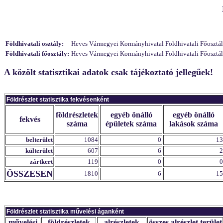
Földhivatali osztály:
Heves Vármegyei Kormányhivatal Földhivatali Főosztály 
Földhivatali főosztály:
Heves Vármegyei Kormányhivatal Földhivatali Főosztály,
A közölt statisztikai adatok csak tájékoztató jellegűek!
Földrészlet statisztika fekvésenként
földrészletek
egyéb önálló
egyéb önálló
fekvés
száma
épületek száma
lakások száma
belterület
1084
0
13
külterület
607
6
2
zártkert
119
0
0
ÖSSZESEN
1810
6
15
Földrészlet statisztika művelési áganként
művelési
földrészletek
alrészletek
összes alrészlet terület