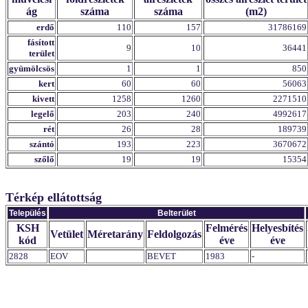
ág
száma
száma
(m2)
erdő
110
157
31786169
fásított
9
10
36441
terület
gyümölcsös
1
1
850
kert
60
60
56063
kivett
1258
1260
2271510
legelő
203
240
4992617
rét
26
28
189739
szántó
193
223
3670672
szőlő
19
19
15354
Térkép ellátottság
Település
Belterület
KSH
Felmérés
Helyesbítés
Vetület
Méretarány
Feldolgozás
kód
éve
éve
2828
EOV
BEVET
1983
-