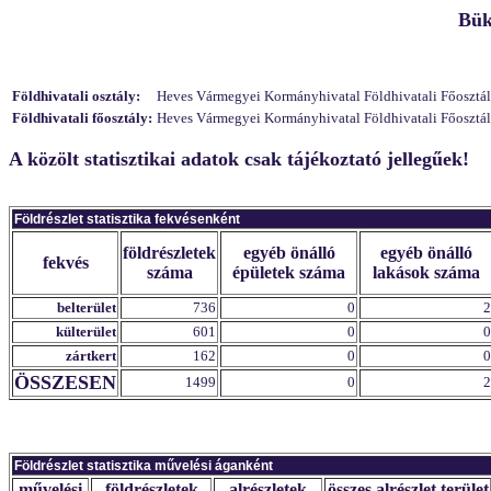
Bük
Földhivatali osztály:
Heves Vármegyei Kormányhivatal Földhivatali Főosztály 
Földhivatali főosztály:
Heves Vármegyei Kormányhivatal Földhivatali Főosztály,
A közölt statisztikai adatok csak tájékoztató jellegűek!
Földrészlet statisztika fekvésenként
földrészletek
egyéb önálló
egyéb önálló
fekvés
száma
épületek száma
lakások száma
belterület
736
0
2
külterület
601
0
0
zártkert
162
0
0
ÖSSZESEN
1499
0
2
Földrészlet statisztika művelési áganként
művelési
földrészletek
alrészletek
összes alrészlet terület