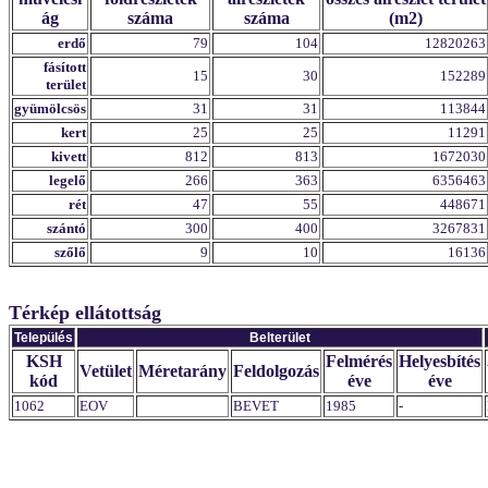
ág
száma
száma
(m2)
erdő
79
104
12820263
fásított
15
30
152289
terület
gyümölcsös
31
31
113844
kert
25
25
11291
kivett
812
813
1672030
legelő
266
363
6356463
rét
47
55
448671
szántó
300
400
3267831
szőlő
9
10
16136
Térkép ellátottság
Település
Belterület
KSH
Felmérés
Helyesbítés
Vetület
Méretarány
Feldolgozás
kód
éve
éve
1062
EOV
BEVET
1985
-