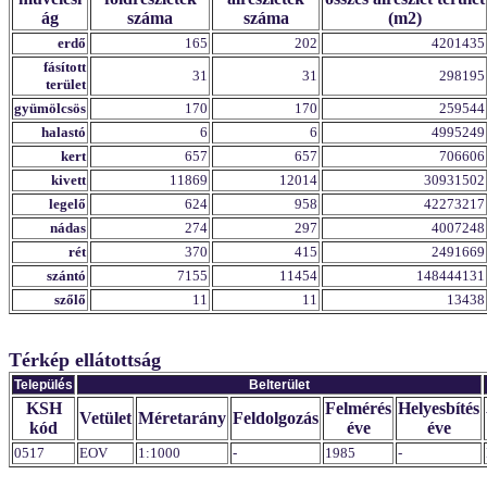
ág
száma
száma
(m2)
erdő
165
202
4201435
fásított
31
31
298195
terület
gyümölcsös
170
170
259544
halastó
6
6
4995249
kert
657
657
706606
kivett
11869
12014
30931502
legelő
624
958
42273217
nádas
274
297
4007248
rét
370
415
2491669
szántó
7155
11454
148444131
szőlő
11
11
13438
Térkép ellátottság
Település
Belterület
KSH
Felmérés
Helyesbítés
Vetület
Méretarány
Feldolgozás
kód
éve
éve
0517
EOV
1:1000
-
1985
-