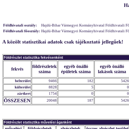
Ha
Földhivatali osztály:
Hajdú-Bihar Vármegyei Kormányhivatal Földhivatali Főo
Földhivatali főosztály:
Hajdú-Bihar Vármegyei Kormányhivatal Földhivatali Főo
A közölt statisztikai adatok csak tájékoztató jellegűek!
Földrészlet statisztika fekvésenként
földrészletek
egyéb önálló
egyéb önálló
fekvés
száma
épületek száma
lakások száma
belterület
9466
182
5426
külterület
8828
5
0
zártkert
1754
0
0
ÖSSZESEN
20048
187
5426
Földrészlet statisztika művelési áganként
művelési
földrészletek
alrészletek
összes alrészlet terület