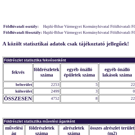
Földhivatali osztály:
Hajdú-Bihar Vármegyei Kormányhivatal Földhivatali Főo
Földhivatali főosztály:
Hajdú-Bihar Vármegyei Kormányhivatal Földhivatali Főo
A közölt statisztikai adatok csak tájékoztató jellegűek!
Földrészlet statisztika fekvésenként
földrészletek
egyéb önálló
egyéb önálló
fekvés
száma
épületek száma
lakások száma
belterület
2253
5
22
külterület
2499
3
0
ÖSSZESEN
4752
8
22
Földrészlet statisztika művelési áganként
művelési
földrészletek
alrészletek
összes alrészlet terület
ág
száma
száma
(m2)