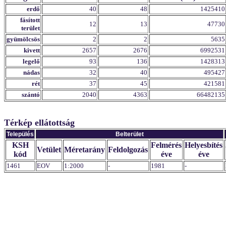
erdő
40
48
1425410
fásított
12
13
47730
terület
gyümölcsös
2
2
5635
kivett
2657
2676
6992531
legelő
93
136
1428313
nádas
32
40
495427
rét
37
45
421581
szántó
2040
4363
66482135
Térkép ellátottság
Település
Belterület
KSH
Felmérés
Helyesbítés
Vetület
Méretarány
Feldolgozás
kód
éve
éve
1461
EOV
1:2000
-
1981
-