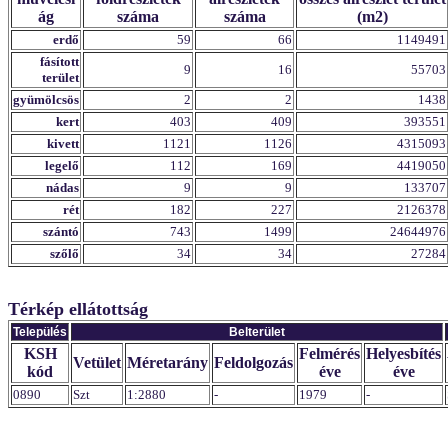
ág
száma
száma
(m2)
erdő
59
66
1149491
fásított
9
16
55703
terület
gyümölcsös
2
2
1438
kert
403
409
393551
kivett
1121
1126
4315093
legelő
112
169
4419050
nádas
9
9
133707
rét
182
227
2126378
szántó
743
1499
24644976
szőlő
34
34
27284
Térkép ellátottság
Település
Belterület
KSH
Felmérés
Helyesbítés
Vetület
Méretarány
Feldolgozás
kód
éve
éve
0890
Szt
1:2880
-
1979
-