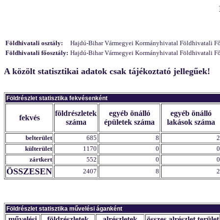
Földhivatali osztály:
Hajdú-Bihar Vármegyei Kormányhivatal Földhivatali Főosz
Földhivatali főosztály:
Hajdú-Bihar Vármegyei Kormányhivatal Földhivatali Főo
A közölt statisztikai adatok csak tájékoztató jellegűek!
Földrészlet statisztika fekvésenként
földrészletek
egyéb önálló
egyéb önálló
fekvés
száma
épületek száma
lakások száma
belterület
685
8
2
külterület
1170
0
0
zártkert
552
0
0
ÖSSZESEN
2407
8
2
Földrészlet statisztika művelési áganként
művelési
földrészletek
alrészletek
összes alrészlet terület