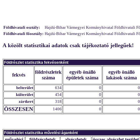
Földhivatali osztály:
Hajdú-Bihar Vármegyei Kormányhivatal Földhivatali Főosz
Földhivatali főosztály:
Hajdú-Bihar Vármegyei Kormányhivatal Földhivatali Főo
A közölt statisztikai adatok csak tájékoztató jellegűek!
Földrészlet statisztika fekvésenként
földrészletek
egyéb önálló
egyéb önálló
fekvés
száma
épületek száma
lakások száma
belterület
634
0
0
külterület
454
0
0
zártkert
318
0
0
ÖSSZESEN
1406
0
0
Földrészlet statisztika művelési áganként
művelési
földrészletek
alrészletek
összes alrészlet terület