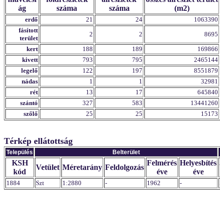
ág
száma
száma
(m2)
erdő
21
24
1063390
fásított
2
2
8695
terület
kert
188
189
169866
kivett
793
795
2465144
legelő
122
197
8551879
nádas
1
1
32981
rét
13
17
645840
szántó
327
583
13441260
szőlő
25
25
15173
Térkép ellátottság
Település
Belterület
KSH
Felmérés
Helyesbítés
Vetület
Méretarány
Feldolgozás
kód
éve
éve
1884
Szt
1:2880
-
1962
-