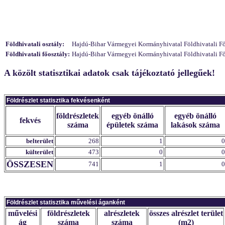
Földhivatali osztály:
Hajdú-Bihar Vármegyei Kormányhivatal Földhivatali Főosz
Földhivatali főosztály:
Hajdú-Bihar Vármegyei Kormányhivatal Földhivatali Főo
A közölt statisztikai adatok csak tájékoztató jellegűek!
Földrészlet statisztika fekvésenként
földrészletek
egyéb önálló
egyéb önálló
fekvés
száma
épületek száma
lakások száma
belterület
268
1
0
külterület
473
0
0
ÖSSZESEN
741
1
0
Földrészlet statisztika művelési áganként
művelési
földrészletek
alrészletek
összes alrészlet terület
ág
száma
száma
(m2)