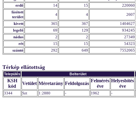
erdő
14
15
220060
fásított
4
4
2607
terület
kivett
365
367
1404627
legelő
69
129
934245
nádas
2
2
27349
rét
15
15
54323
szántó
292
649
7552065
Térkép ellátottság
Település
Belterület
KSH
Felmérés
Helyesbítés
Vetület
Méretarány
Feldolgozás
kód
éve
éve
3344
Szt
1:2880
-
1962
-