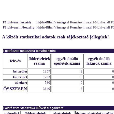
Földhivatali osztály:
Hajdú-Bihar Vármegyei Kormányhivatal Földhivatali Főosz
Földhivatali főosztály:
Hajdú-Bihar Vármegyei Kormányhivatal Földhivatali Főo
A közölt statisztikai adatok csak tájékoztató jellegűek!
Földrészlet statisztika fekvésenként
földrészletek
egyéb önálló
egyéb önálló
fekvés
száma
épületek száma
lakások száma
belterület
1357
3
0
külterület
1703
0
0
zártkert
580
0
0
ÖSSZESEN
3640
3
0
Földrészlet statisztika művelési áganként
művelési
földrészletek
alrészletek
összes alrészlet terület