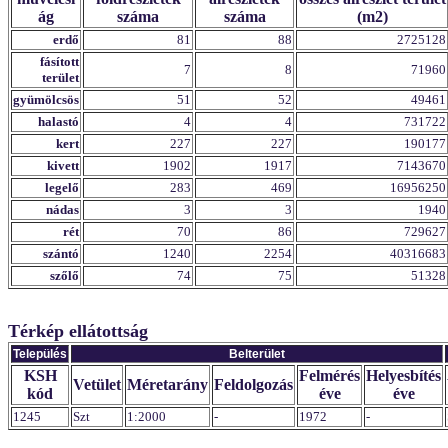
ág
száma
száma
(m2)
erdő
81
88
2725128
fásított
7
8
71960
terület
gyümölcsös
51
52
49461
halastó
4
4
731722
kert
227
227
190177
kivett
1902
1917
7143670
legelő
283
469
16956250
nádas
3
3
1940
rét
70
86
729627
szántó
1240
2254
40316683
szőlő
74
75
51328
Térkép ellátottság
Település
Belterület
KSH
Felmérés
Helyesbítés
Vetület
Méretarány
Feldolgozás
kód
éve
éve
1245
Szt
1:2000
-
1972
-