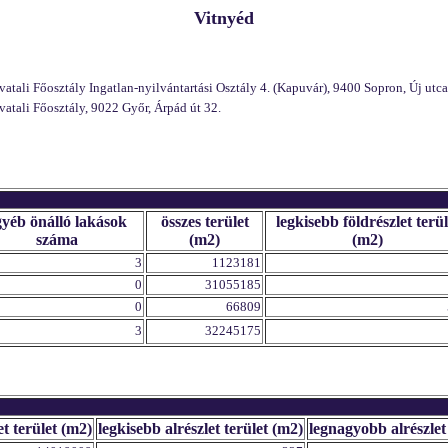
Vitnyéd
li Főosztály Ingatlan-nyilvántartási Osztály 4. (Kapuvár), 9400 Sopron, Új utca
ali Főosztály, 9022 Győr, Árpád út 32.
gyéb önálló lakások
összes terület
legkisebb földrészlet terül
száma
(m2)
(m2)
3
1123181
0
31055185
0
66809
3
32245175
et terület (m2)
legkisebb alrészlet terület (m2)
legnagyobb alrészlet