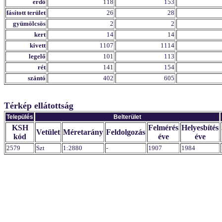
erdő
118
153
fásított terület
26
28
gyümölcsös
2
2
kert
14
14
kivett
1107
1114
legelő
101
113
rét
141
154
szántó
402
605
Térkép ellátottság
Település
Belterület
KSH
Felmérés
Helyesbítés
Vetület
Méretarány
Feldolgozás
kód
éve
éve
2579
Szt
1:2880
-
1907
1984