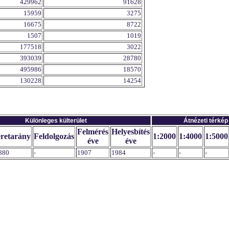
429962
91628
15959
3275
16675
8722
1507
1019
177518
3022
393039
28780
495986
18570
130228
14254
Különleges külterület
Átnézeti térkép
Felmérés
Helyesbítés
retarány
Feldolgozás
1:2000
1:4000
1:5000
éve
éve
880
-
1907
1984
-
-
-