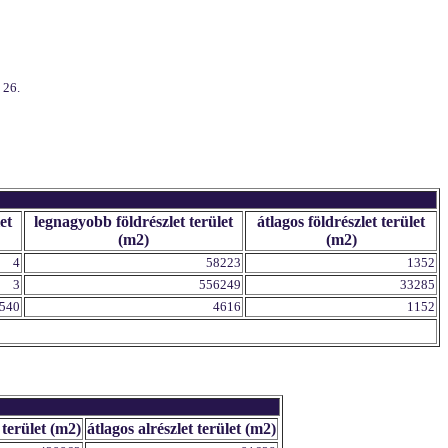
 26.
et
legnagyobb földrészlet terület
átlagos földrészlet terület
(m2)
(m2)
4
58223
1352
3
556249
33285
540
4616
1152
 terület (m2)
átlagos alrészlet terület (m2)