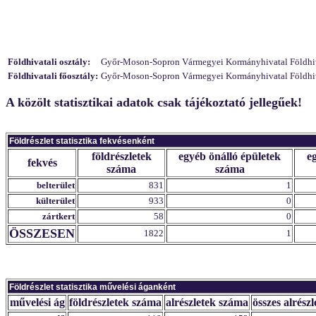
Földhivatali osztály:
Győr-Moson-Sopron Vármegyei Kormányhivatal Földhivata
Földhivatali főosztály:
Győr-Moson-Sopron Vármegyei Kormányhivatal Földhivat
A közölt statisztikai adatok csak tájékoztató jellegűek!
Földrészlet statisztika fekvésenként
földrészletek
egyéb önálló épületek
e
fekvés
száma
száma
belterület
831
1
külterület
933
0
zártkert
58
0
ÖSSZESEN
1822
1
Földrészlet statisztika művelési áganként
művelési ág
földrészletek száma
alrészletek száma
összes alrészl