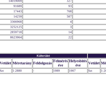
14019009
327
91689
93
17443
768
14259
587
3366968
4
3252125
3
2859718
14
8623964
22
Külterület
Felmérés
Helyesbítés
Vetület
Méretarány
Feldolgozás
Vetület
Mé
éve
éve
Szt
1:2880
-
1989
1907
Szt
1:2