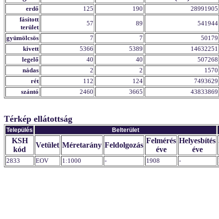
erdő
125
190
28991905
fásított
57
89
541944
terület
gyümölcsös
7
7
50179
kivett
5366
5389
14632251
legelő
40
40
507268
nádas
2
2
1570
rét
112
124
7493629
szántó
2460
3665
43833869
Térkép ellátottság
Település
Belterület
KSH
Felmérés
Helyesbítés
Vetület
Méretarány
Feldolgozás
kód
éve
éve
2833
EOV
1:1000
-
1908
-