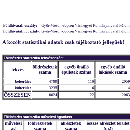
Földhivatali osztály:
Győr-Moson-Sopron Vármegyei Kormányhivatal Földhivata
Földhivatali főosztály:
Győr-Moson-Sopron Vármegyei Kormányhivatal Földhivat
A közölt statisztikai adatok csak tájékoztató jellegűek!
Földrészlet statisztika fekvésenként
földrészletek
egyéb önálló
egyéb önálló
fekvés
száma
épületek száma
lakások száma
belterület
4789
116
2059
külterület
3235
6
4
ÖSSZESEN
8024
122
2063
Földrészlet statisztika művelési áganként
művelési
földrészletek
alrészletek
összes alrészlet terület
ág
száma
száma
(m2)