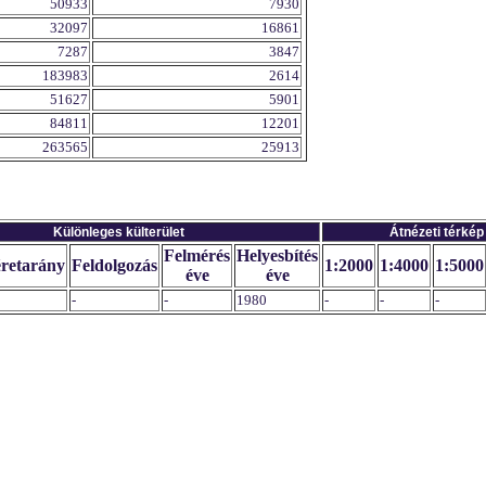
50933
7930
32097
16861
7287
3847
183983
2614
51627
5901
84811
12201
263565
25913
Különleges külterület
Átnézeti térkép
Felmérés
Helyesbítés
retarány
Feldolgozás
1:2000
1:4000
1:5000
éve
éve
-
-
1980
-
-
-