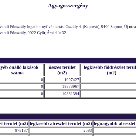
Agyagosszergény
li Főosztály Ingatlan-nyilvántartási Osztály 4. (Kapuvár), 9400 Sopron, Új utca
ali Főosztály, 9022 Győr, Árpád út 32.
gyéb önálló lakások
összes terület
legkisebb földrészlet terül
száma
(m2)
(m2)
0
1007427
0
18873967
0
19881394
et terület (m2)
legkisebb alrészlet terület (m2)
legnagyobb alrészlet
879137
2583