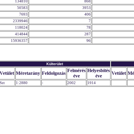
134810
868
50583
3953
7693
406
2339946
7
118024
78
414844
287
15936357
96
Külterület
Felmérés
Helyesbítés
Vetület
Méretarány
Feldolgozás
Vetület
Mé
éve
éve
Szt
1:2880
-
2002
1914