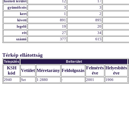
fásított terület
12
17
gyümölcsös
3
3
kert
1
2
kivett
891
895
legelő
19
20
rét
27
34
szántó
377
615
Térkép ellátottság
Település
Belterület
KSH
Felmérés
Helyesbítés
Vetület
Méretarány
Feldolgozás
kód
éve
éve
2940
Szt
1:2880
-
2001
1906