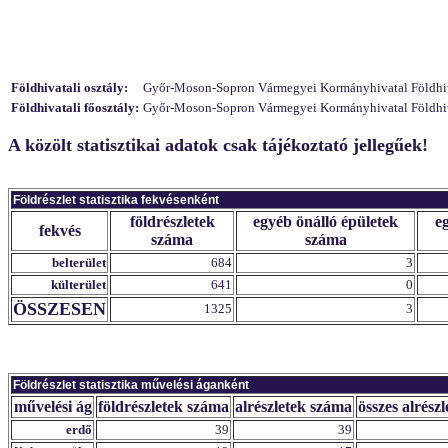
Földhivatali osztály:
Győr-Moson-Sopron Vármegyei Kormányhivatal Földhivata
Földhivatali főosztály:
Győr-Moson-Sopron Vármegyei Kormányhivatal Földhivat
A közölt statisztikai adatok csak tájékoztató jellegűek!
Földrészlet statisztika fekvésenként
földrészletek
egyéb önálló épületek
e
fekvés
száma
száma
belterület
684
3
külterület
641
0
ÖSSZESEN
1325
3
Földrészlet statisztika művelési áganként
művelési ág
földrészletek száma
alrészletek száma
összes alrészl
erdő
39
39