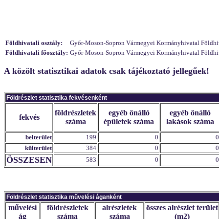
Földhivatali osztály:
Győr-Moson-Sopron Vármegyei Kormányhivatal Földhivata
Földhivatali főosztály:
Győr-Moson-Sopron Vármegyei Kormányhivatal Földhivat
A közölt statisztikai adatok csak tájékoztató jellegűek!
Földrészlet statisztika fekvésenként
földrészletek
egyéb önálló
egyéb önálló
fekvés
száma
épületek száma
lakások száma
belterület
199
0
0
külterület
384
0
0
ÖSSZESEN
583
0
0
Földrészlet statisztika művelési áganként
művelési
földrészletek
alrészletek
összes alrészlet terület
ág
száma
száma
(m2)