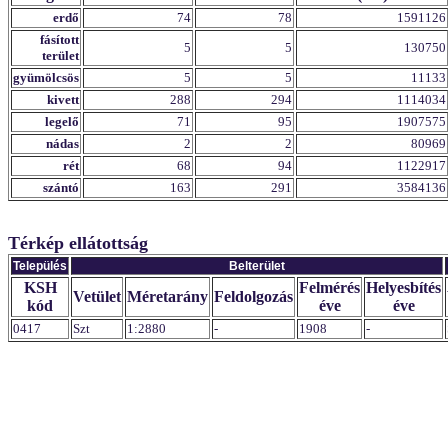
erdő
74
78
1591126
fásított
5
5
130750
terület
gyümölcsös
5
5
11133
kivett
288
294
1114034
legelő
71
95
1907575
nádas
2
2
80969
rét
68
94
1122917
szántó
163
291
3584136
Térkép ellátottság
Település
Belterület
KSH
Felmérés
Helyesbítés
Vetület
Méretarány
Feldolgozás
kód
éve
éve
0417
Szt
1:2880
-
1908
-