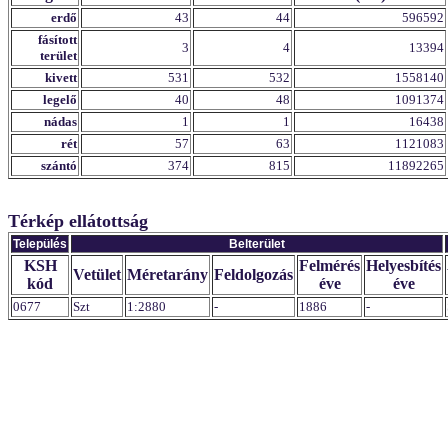
erdő
43
44
596592
fásított
3
4
13394
terület
kivett
531
532
1558140
legelő
40
48
1091374
nádas
1
1
16438
rét
57
63
1121083
szántó
374
815
11892265
Térkép ellátottság
Település
Belterület
KSH
Felmérés
Helyesbítés
Vetület
Méretarány
Feldolgozás
kód
éve
éve
0677
Szt
1:2880
-
1886
-