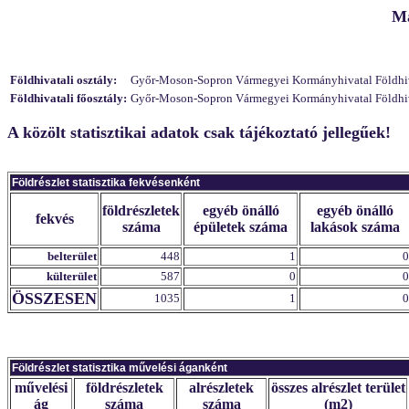
Ma
Földhivatali osztály:
Győr-Moson-Sopron Vármegyei Kormányhivatal Földhivata
Földhivatali főosztály:
Győr-Moson-Sopron Vármegyei Kormányhivatal Földhivat
A közölt statisztikai adatok csak tájékoztató jellegűek!
Földrészlet statisztika fekvésenként
földrészletek
egyéb önálló
egyéb önálló
fekvés
száma
épületek száma
lakások száma
belterület
448
1
0
külterület
587
0
0
ÖSSZESEN
1035
1
0
Földrészlet statisztika művelési áganként
művelési
földrészletek
alrészletek
összes alrészlet terület
ág
száma
száma
(m2)