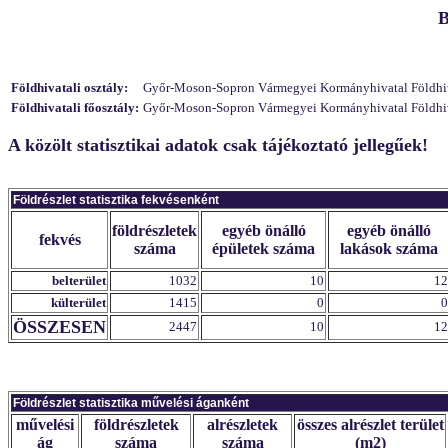
B
Földhivatali osztály:
Győr-Moson-Sopron Vármegyei Kormányhivatal Földhivata
Földhivatali főosztály:
Győr-Moson-Sopron Vármegyei Kormányhivatal Földhivat
A közölt statisztikai adatok csak tájékoztató jellegűek!
Földrészlet statisztika fekvésenként
földrészletek
egyéb önálló
egyéb önálló
fekvés
száma
épületek száma
lakások száma
belterület
1032
10
12
külterület
1415
0
0
ÖSSZESEN
2447
10
12
Földrészlet statisztika művelési áganként
művelési
földrészletek
alrészletek
összes alrészlet terület
ág
száma
száma
(m2)