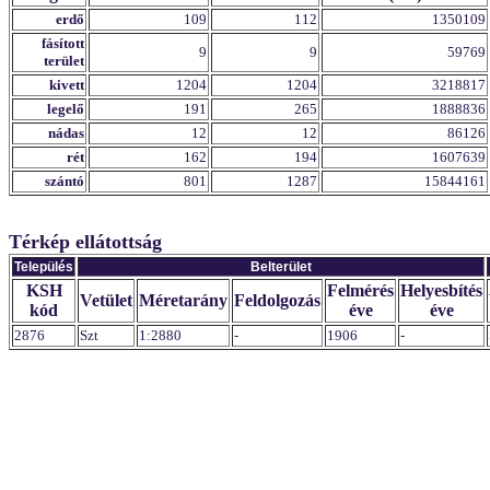
erdő
109
112
1350109
fásított
9
9
59769
terület
kivett
1204
1204
3218817
legelő
191
265
1888836
nádas
12
12
86126
rét
162
194
1607639
szántó
801
1287
15844161
Térkép ellátottság
Település
Belterület
KSH
Felmérés
Helyesbítés
Vetület
Méretarány
Feldolgozás
kód
éve
éve
2876
Szt
1:2880
-
1906
-