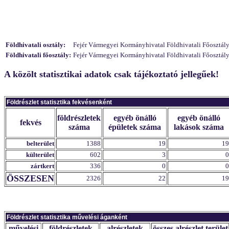
Földhivatali osztály:
Fejér Vármegyei Kormányhivatal Földhivatali Főosztály 
Földhivatali főosztály:
Fejér Vármegyei Kormányhivatal Földhivatali Főosztály 
A közölt statisztikai adatok csak tájékoztató jellegűek!
Földrészlet statisztika fekvésenként
földrészletek
egyéb önálló
egyéb önálló
fekvés
száma
épületek száma
lakások száma
belterület
1388
19
19
külterület
602
3
0
zártkert
336
0
0
ÖSSZESEN
2326
22
19
Földrészlet statisztika művelési áganként
művelési
földrészletek
alrészletek
összes alrészlet terület