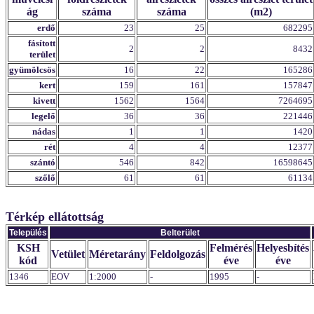
ág
száma
száma
(m2)
erdő
23
25
682295
fásított
2
2
8432
terület
gyümölcsös
16
22
165286
kert
159
161
157847
kivett
1562
1564
7264695
legelő
36
36
221446
nádas
1
1
1420
rét
4
4
12377
szántó
546
842
16598645
szőlő
61
61
61134
Térkép ellátottság
Település
Belterület
KSH
Felmérés
Helyesbítés
Vetület
Méretarány
Feldolgozás
kód
éve
éve
1346
EOV
1:2000
-
1995
-