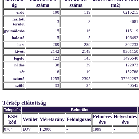
ág
száma
száma
(m2)
erdő
100
119
6215215
fásított
3
3
4681
terület
gyümölcsös
15
16
115119
halastó
5
5
106492
kert
289
289
302233
kivett
2142
2149
9361150
legelő
123
143
1496540
nádas
38
39
122973
rét
18
19
152788
szántó
1255
2395
37262297
szőlő
33
34
40545
Térkép ellátottság
Település
Belterület
KSH
Felmérés
Helyesbítés
Vetület
Méretarány
Feldolgozás
kód
éve
éve
0704
EOV
1:2000
-
1999
-