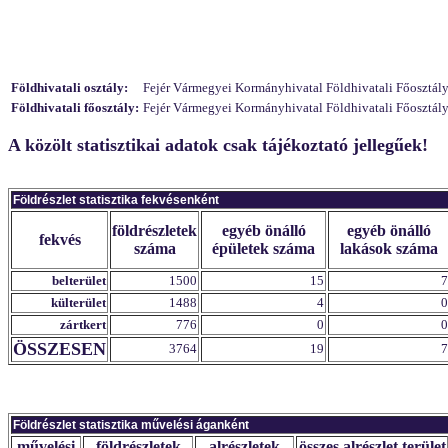
Földhivatali osztály:
Fejér Vármegyei Kormányhivatal Földhivatali Főosztály 
Földhivatali főosztály:
Fejér Vármegyei Kormányhivatal Földhivatali Főosztály 
A közölt statisztikai adatok csak tájékoztató jellegűek!
Földrészlet statisztika fekvésenként
földrészletek
egyéb önálló
egyéb önálló
fekvés
száma
épületek száma
lakások száma
belterület
1500
15
7
külterület
1488
4
0
zártkert
776
0
0
ÖSSZESEN
3764
19
7
Földrészlet statisztika művelési áganként
művelési
földrészletek
alrészletek
összes alrészlet terület