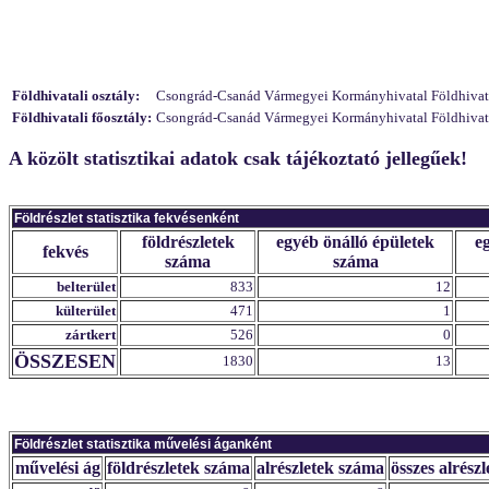
Földhivatali osztály:
Csongrád-Csanád Vármegyei Kormányhivatal Földhivatali
Földhivatali főosztály:
Csongrád-Csanád Vármegyei Kormányhivatal Földhivatali
A közölt statisztikai adatok csak tájékoztató jellegűek!
Földrészlet statisztika fekvésenként
földrészletek
egyéb önálló épületek
e
fekvés
száma
száma
belterület
833
12
külterület
471
1
zártkert
526
0
ÖSSZESEN
1830
13
Földrészlet statisztika művelési áganként
művelési ág
földrészletek száma
alrészletek száma
összes alrészl