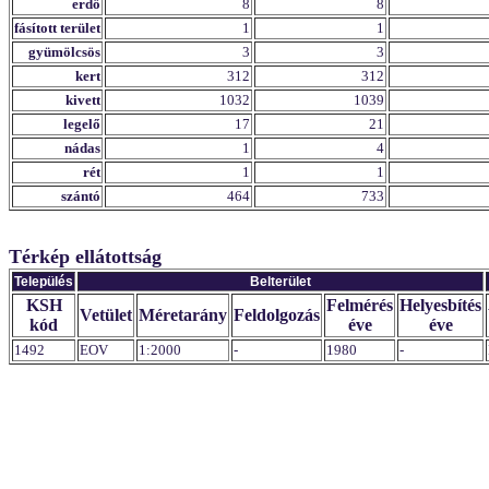
erdő
8
8
fásított terület
1
1
gyümölcsös
3
3
kert
312
312
kivett
1032
1039
legelő
17
21
nádas
1
4
rét
1
1
szántó
464
733
Térkép ellátottság
Település
Belterület
KSH
Felmérés
Helyesbítés
Vetület
Méretarány
Feldolgozás
kód
éve
éve
1492
EOV
1:2000
-
1980
-