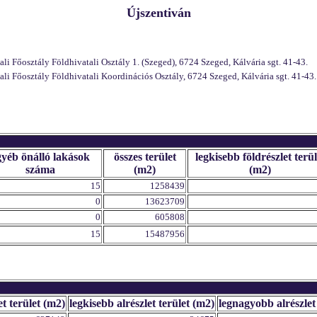
Újszentiván
 Főosztály Földhivatali Osztály 1. (Szeged), 6724 Szeged, Kálvária sgt. 41-43.
 Főosztály Földhivatali Koordinációs Osztály, 6724 Szeged, Kálvária sgt. 41-43.
gyéb önálló lakások
összes terület
legkisebb földrészlet terül
száma
(m2)
(m2)
15
1258439
0
13623709
0
605808
15
15487956
et terület (m2)
legkisebb alrészlet terület (m2)
legnagyobb alrészlet