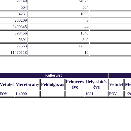
627149
34675
504
504
4231
1009
260209
3
2499345
44
593456
1546
5391
849
27553
27553
11470118
10
Külterület
Felmérés
Helyesbítés
Vetület
Méretarány
Feldolgozás
Vetület
Mé
éve
éve
EOV
1:4000
-
-
1981
EOV
1:2