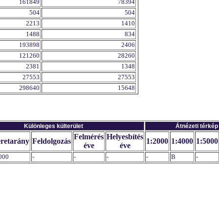
161849
78394
504
504
2213
1410
1488
834
193898
2406
121260
28260
2381
1348
27553
27553
298640
15648
Különleges külterület
Átnézeti térkép
Felmérés
Helyesbítés
retarány
Feldolgozás
1:2000
1:4000
1:5000
éve
éve
000
-
-
-
-
B
-