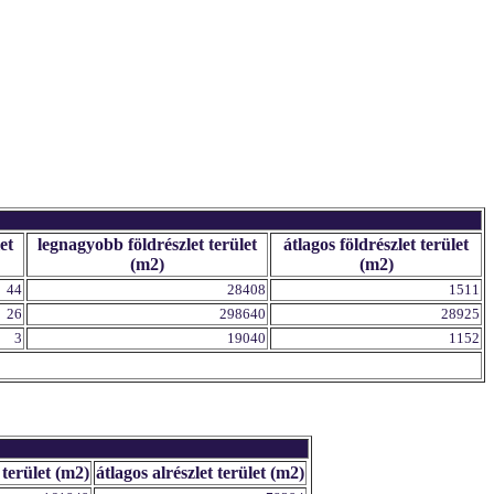
et
legnagyobb földrészlet terület
átlagos földrészlet terület
(m2)
(m2)
44
28408
1511
26
298640
28925
3
19040
1152
 terület (m2)
átlagos alrészlet terület (m2)