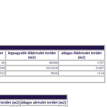
et
legnagyobb földrészlet terület
átlagos földrészlet terület
(m2)
(m2)
66
68306
1767
100
1012016
31497
352
9926
1154
 terület (m2)
átlagos alrészlet terület (m2)