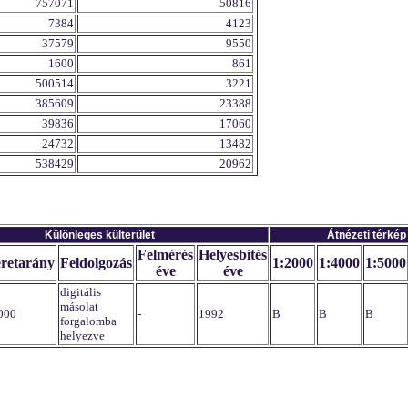
757071
50816
7384
4123
37579
9550
1600
861
500514
3221
385609
23388
39836
17060
24732
13482
538429
20962
Különleges külterület
Átnézeti térkép
Felmérés
Helyesbítés
retarány
Feldolgozás
1:2000
1:4000
1:5000
éve
éve
digitális
másolat
000
-
1992
B
B
B
forgalomba
helyezve