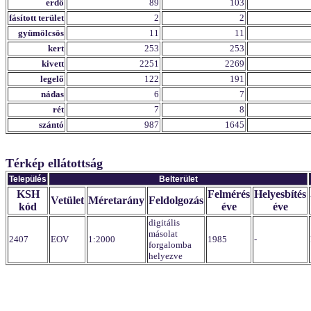
erdő
89
103
fásított terület
2
2
gyümölcsös
11
11
kert
253
253
kivett
2251
2269
legelő
122
191
nádas
6
7
rét
7
8
szántó
987
1645
Térkép ellátottság
Település
Belterület
KSH
Felmérés
Helyesbítés
Vetület
Méretarány
Feldolgozás
kód
éve
éve
digitális
másolat
2407
EOV
1:2000
1985
-
forgalomba
helyezve