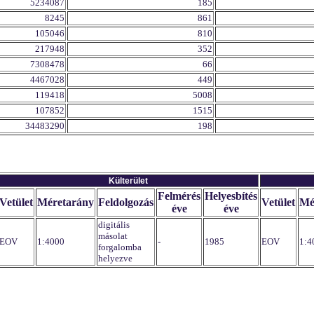
5234087
185
8245
861
105046
810
217948
352
7308478
66
4467028
449
119418
5008
107852
1515
34483290
198
Külterület
Felmérés
Helyesbítés
Vetület
Méretarány
Feldolgozás
Vetület
Mé
éve
éve
digitális
másolat
EOV
1:4000
-
1985
EOV
1:4
forgalomba
helyezve