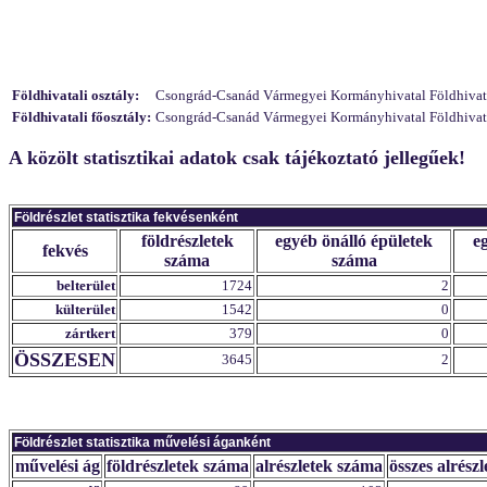
Földhivatali osztály:
Csongrád-Csanád Vármegyei Kormányhivatal Földhivatali
Földhivatali főosztály:
Csongrád-Csanád Vármegyei Kormányhivatal Földhivatali
A közölt statisztikai adatok csak tájékoztató jellegűek!
Földrészlet statisztika fekvésenként
földrészletek
egyéb önálló épületek
e
fekvés
száma
száma
belterület
1724
2
külterület
1542
0
zártkert
379
0
ÖSSZESEN
3645
2
Földrészlet statisztika művelési áganként
művelési ág
földrészletek száma
alrészletek száma
összes alrészl