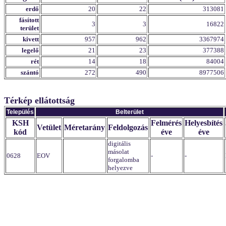
erdő
20
22
313081
fásított
3
3
16822
terület
kivett
957
962
3367974
legelő
21
23
377388
rét
14
18
84004
szántó
272
490
8977506
Térkép ellátottság
Település
Belterület
KSH
Felmérés
Helyesbítés
Vetület
Méretarány
Feldolgozás
kód
éve
éve
digitális
másolat
0628
EOV
-
-
forgalomba
helyezve