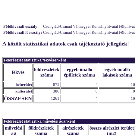
Földhivatali osztály:
Csongrád-Csanád Vármegyei Kormányhivatal Földhivatali
Földhivatali főosztály:
Csongrád-Csanád Vármegyei Kormányhivatal Földhivatali
A közölt statisztikai adatok csak tájékoztató jellegűek!
Földrészlet statisztika fekvésenként
földrészletek
egyéb önálló
egyéb önálló
fekvés
száma
épületek száma
lakások száma
belterület
875
4
16
külterület
386
0
0
ÖSSZESEN
1261
4
16
Földrészlet statisztika művelési áganként
művelési
földrészletek
alrészletek
összes alrészlet terület
ág
száma
száma
(m2)