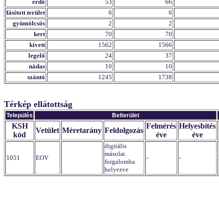
erdő
53
66
fásított terület
6
6
gyümölcsös
2
2
kert
70
70
kivett
1562
1566
legelő
24
37
nádas
10
10
szántó
1245
1738
Térkép ellátottság
Település
Belterület
KSH
Felmérés
Helyesbítés
Vetület
Méretarány
Feldolgozás
kód
éve
éve
digitális
másolat
1051
EOV
-
-
forgalomba
helyezve