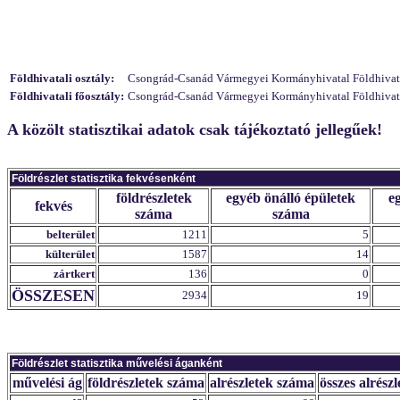
Földhivatali osztály:
Csongrád-Csanád Vármegyei Kormányhivatal Földhivatali
Földhivatali főosztály:
Csongrád-Csanád Vármegyei Kormányhivatal Földhivatali
A közölt statisztikai adatok csak tájékoztató jellegűek!
Földrészlet statisztika fekvésenként
földrészletek
egyéb önálló épületek
e
fekvés
száma
száma
belterület
1211
5
külterület
1587
14
zártkert
136
0
ÖSSZESEN
2934
19
Földrészlet statisztika művelési áganként
művelési ág
földrészletek száma
alrészletek száma
összes alrészl