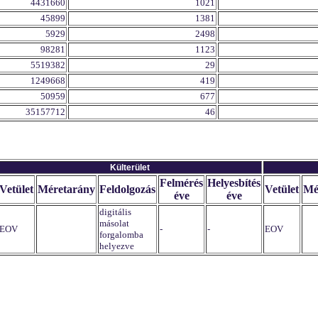
4431660
1021
45899
1381
5929
2498
98281
1123
5519382
29
1249668
419
50959
677
35157712
46
Külterület
Felmérés
Helyesbítés
Vetület
Méretarány
Feldolgozás
Vetület
Mé
éve
éve
digitális
másolat
EOV
-
-
EOV
forgalomba
helyezve