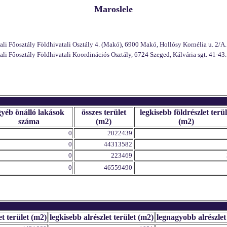
Maroslele
 Főosztály Földhivatali Osztály 4. (Makó), 6900 Makó, Hollósy Kornélia u. 2/A.
 Főosztály Földhivatali Koordinációs Osztály, 6724 Szeged, Kálvária sgt. 41-43.
gyéb önálló lakások
összes terület
legkisebb földrészlet terül
száma
(m2)
(m2)
0
2022439
0
44313582
0
223469
0
46559490
et terület (m2)
legkisebb alrészlet terület (m2)
legnagyobb alrészlet