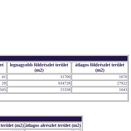
et
legnagyobb földrészlet terület
átlagos földrészlet terület
(m2)
(m2)
41
31700
1670
29
934728
27922
345
15358
1643
 terület (m2)
átlagos alrészlet terület (m2)