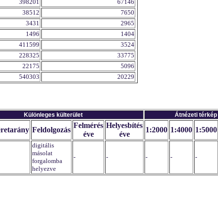
398201
67146
38512
7650
3431
2965
1496
1404
411599
3524
228325
33775
22175
5096
540303
20229
Különleges külterület
Átnézeti térkép
Felmérés
Helyesbítés
retarány
Feldolgozás
1:2000
1:4000
1:5000
éve
éve
digitális
másolat
-
-
-
-
-
forgalomba
helyezve