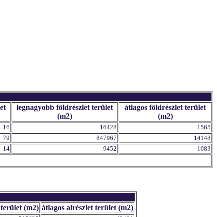
et
legnagyobb földrészlet terület
átlagos földrészlet terület
(m2)
(m2)
16
16428
1565
79
847967
14148
14
9452
1083
terület (m2)
átlagos alrészlet terület (m2)