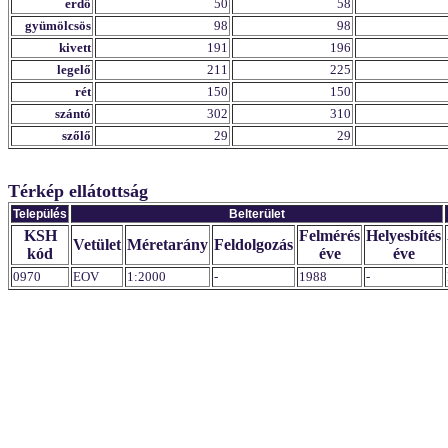
erdő
50
58
gyümölcsös
98
98
kivett
191
196
legelő
211
225
rét
150
150
szántó
302
310
szőlő
29
29
Térkép ellátottság
Település
Belterület
KSH
Felmérés
Helyesbítés
Vetület
Méretarány
Feldolgozás
kód
éve
éve
0970
EOV
1:2000
-
1988
-