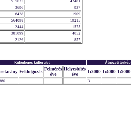
515635
42481
3696
937
16428
1909
564098
19215
12444
1575
381099
4052
2126
857
Különleges külterület
Átnézeti térkép
Felmérés
Helyesbítés
retarány
Feldolgozás
1:2000
1:4000
1:5000
éve
éve
880
-
-
-
B
-
-