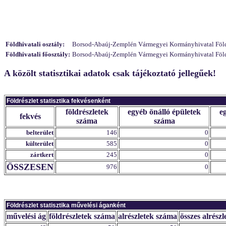
Földhivatali osztály:
Borsod-Abaúj-Zemplén Vármegyei Kormányhivatal Földhiv
Földhivatali főosztály:
Borsod-Abaúj-Zemplén Vármegyei Kormányhivatal Földhiv
A közölt statisztikai adatok csak tájékoztató jellegűek!
Földrészlet statisztika fekvésenként
földrészletek
egyéb önálló épületek
e
fekvés
száma
száma
belterület
146
0
külterület
585
0
zártkert
245
0
ÖSSZESEN
976
0
Földrészlet statisztika művelési áganként
művelési ág
földrészletek száma
alrészletek száma
összes alrészl