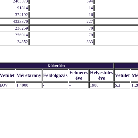
2463873
594
91814
14
374192
16
4323370
227
236259
70
1256014
79
24852
333
Külterület
Felmérés
Helyesbítés
Vetület
Méretarány
Feldolgozás
Vetület
Mé
éve
éve
EOV
1:4000
-
-
1988
Szt
1:2