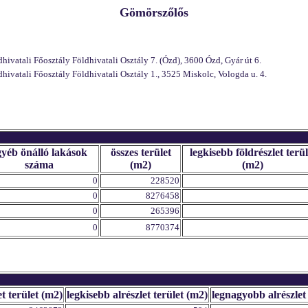
Gömörszőlős
atali Főosztály Földhivatali Osztály 7. (Ózd), 3600 Ózd, Gyár út 6.
atali Főosztály Földhivatali Osztály 1., 3525 Miskolc, Vologda u. 4.
gyéb önálló lakások
összes terület
legkisebb földrészlet terül
száma
(m2)
(m2)
0
228520
0
8276458
0
265396
0
8770374
et terület (m2)
legkisebb alrészlet terület (m2)
legnagyobb alrészlet 