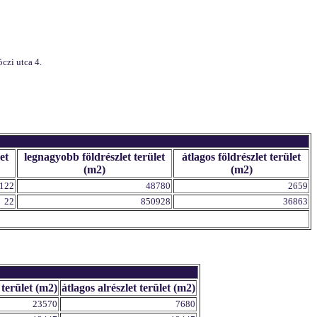
czi utca 4.
et
legnagyobb földrészlet terület
átlagos földrészlet terület
(m2)
(m2)
122
48780
2659
22
850928
36863
 terület (m2)
átlagos alrészlet terület (m2)
23570
7680