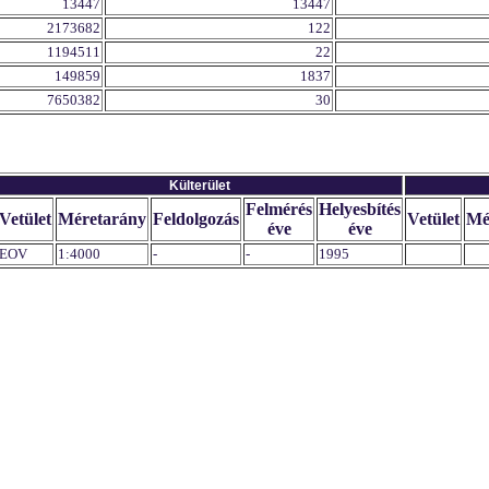
13447
13447
2173682
122
1194511
22
149859
1837
7650382
30
Külterület
Felmérés
Helyesbítés
Vetület
Méretarány
Feldolgozás
Vetület
Mé
éve
éve
EOV
1:4000
-
-
1995