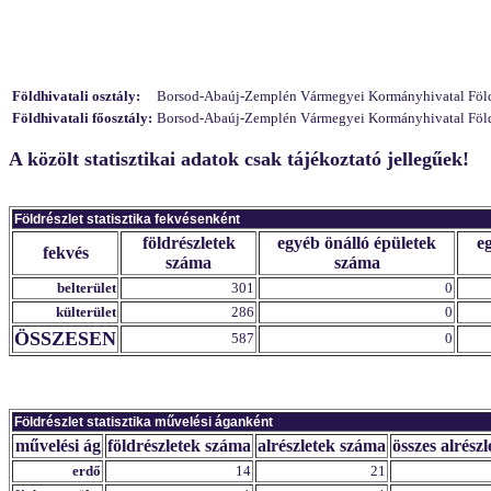
Földhivatali osztály:
Borsod-Abaúj-Zemplén Vármegyei Kormányhivatal Földhi
Földhivatali főosztály:
Borsod-Abaúj-Zemplén Vármegyei Kormányhivatal Földhiv
A közölt statisztikai adatok csak tájékoztató jellegűek!
Földrészlet statisztika fekvésenként
földrészletek
egyéb önálló épületek
e
fekvés
száma
száma
belterület
301
0
külterület
286
0
ÖSSZESEN
587
0
Földrészlet statisztika művelési áganként
művelési ág
földrészletek száma
alrészletek száma
összes alrészl
erdő
14
21