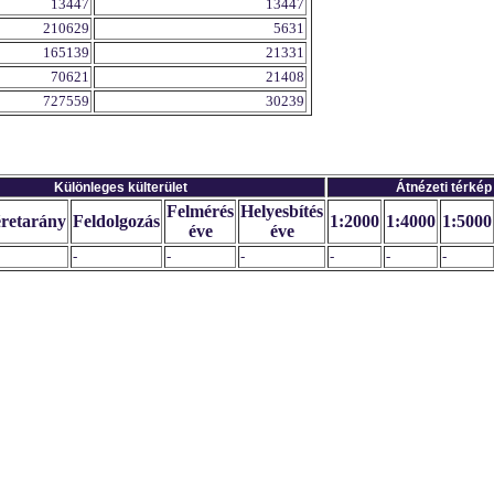
13447
13447
210629
5631
165139
21331
70621
21408
727559
30239
Különleges külterület
Átnézeti térkép
Felmérés
Helyesbítés
retarány
Feldolgozás
1:2000
1:4000
1:5000
éve
éve
-
-
-
-
-
-