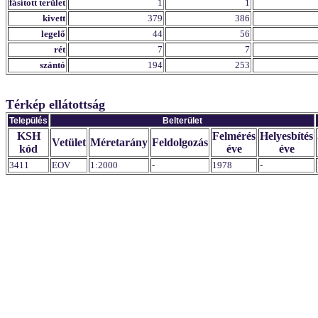
fásított terület
1
1
kivett
379
386
legelő
44
56
rét
7
7
szántó
194
253
Térkép ellátottság
Település
Belterület
KSH
Felmérés
Helyesbítés
Vetület
Méretarány
Feldolgozás
kód
éve
éve
3411
EOV
1:2000
-
1978
-