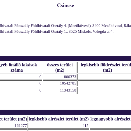
Csincse
vatali Főosztály Földhivatali Osztály 4. (Mezőkövesd), 3400 Mezőkövesd, Rákó
atali Főosztály Földhivatali Osztály 1., 3525 Miskolc, Vologda u. 4.
gyéb önálló lakások
összes terület
legkisebb földrészlet terül
száma
(m2)
(m2)
0
800373
0
10542785
0
11343158
et terület (m2)
legkisebb alrészlet terület (m2)
legnagyobb alrészlet
161277
415