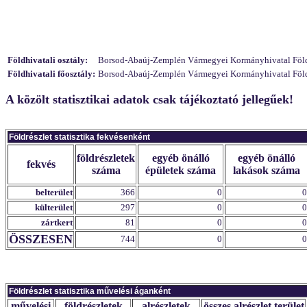
Földhivatali osztály:
Borsod-Abaúj-Zemplén Vármegyei Kormányhivatal Földhi
Földhivatali főosztály:
Borsod-Abaúj-Zemplén Vármegyei Kormányhivatal Földhiv
A közölt statisztikai adatok csak tájékoztató jellegűek!
Földrészlet statisztika fekvésenként
földrészletek
egyéb önálló
egyéb önálló
fekvés
száma
épületek száma
lakások száma
belterület
366
0
0
külterület
297
0
0
zártkert
81
0
0
ÖSSZESEN
744
0
0
Földrészlet statisztika művelési áganként
művelési
földrészletek
alrészletek
összes alrészlet terület