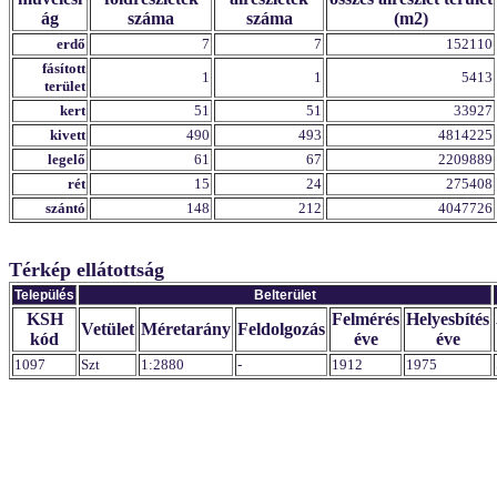
ág
száma
száma
(m2)
erdő
7
7
152110
fásított
1
1
5413
terület
kert
51
51
33927
kivett
490
493
4814225
legelő
61
67
2209889
rét
15
24
275408
szántó
148
212
4047726
Térkép ellátottság
Település
Belterület
KSH
Felmérés
Helyesbítés
Vetület
Méretarány
Feldolgozás
kód
éve
éve
1097
Szt
1:2880
-
1912
1975