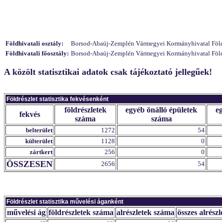
Földhivatali osztály:
Borsod-Abaúj-Zemplén Vármegyei Kormányhivatal Földhi
Földhivatali főosztály:
Borsod-Abaúj-Zemplén Vármegyei Kormányhivatal Földhiv
A közölt statisztikai adatok csak tájékoztató jellegűek!
Földrészlet statisztika fekvésenként
földrészletek
egyéb önálló épületek
e
fekvés
száma
száma
belterület
1272
54
külterület
1128
0
zártkert
256
0
ÖSSZESEN
2656
54
Földrészlet statisztika művelési áganként
művelési ág
földrészletek száma
alrészletek száma
összes alrészl