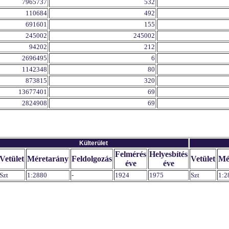
7965737
532
110684
492
691601
155
245002
245002
94202
212
2696495
6
1142348
80
873815
320
13677401
69
2824908
69
Külterület
Felmérés
Helyesbítés
Vetület
Méretarány
Feldolgozás
Vetület
Mé
éve
éve
Szt
1:2880
-
1924
1975
Szt
1:2