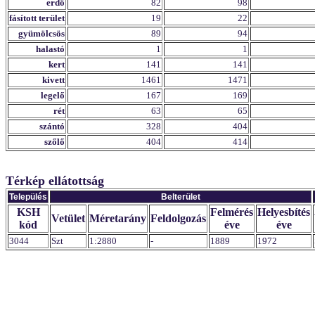
erdő
82
98
fásított terület
19
22
gyümölcsös
89
94
halastó
1
1
kert
141
141
kivett
1461
1471
legelő
167
169
rét
63
65
szántó
328
404
szőlő
404
414
Térkép ellátottság
Település
Belterület
KSH
Felmérés
Helyesbítés
Vetület
Méretarány
Feldolgozás
kód
éve
éve
3044
Szt
1:2880
-
1889
1972