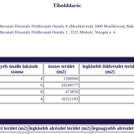
Tibolddaróc
vatali Főosztály Földhivatali Osztály 4. (Mezőkövesd), 3400 Mezőkövesd, Rákó
atali Főosztály Földhivatali Osztály 1., 3525 Miskolc, Vologda u. 4.
gyéb önálló lakások
összes terület
legkisebb földrészlet terül
száma
(m2)
(m2)
4
1598966
0
28249377
0
473850
4
30322193
et terület (m2)
legkisebb alrészlet terület (m2)
legnagyobb alrészlet