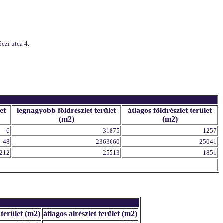
czi utca 4.
et
legnagyobb földrészlet terület
átlagos földrészlet terület
(m2)
(m2)
6
31875
1257
48
2363660
25041
212
25513
1851
 terület (m2)
átlagos alrészlet terület (m2)