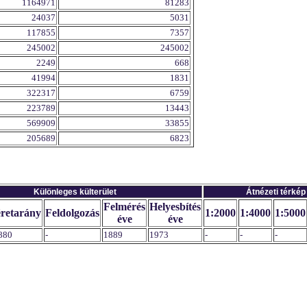
1164971
81283
24037
5031
117855
7357
245002
245002
2249
668
41994
1831
322317
6759
223789
13443
569909
33855
205689
6823
Különleges külterület
Átnézeti térkép
Felmérés
Helyesbítés
retarány
Feldolgozás
1:2000
1:4000
1:5000
éve
éve
880
-
1889
1973
-
-
-