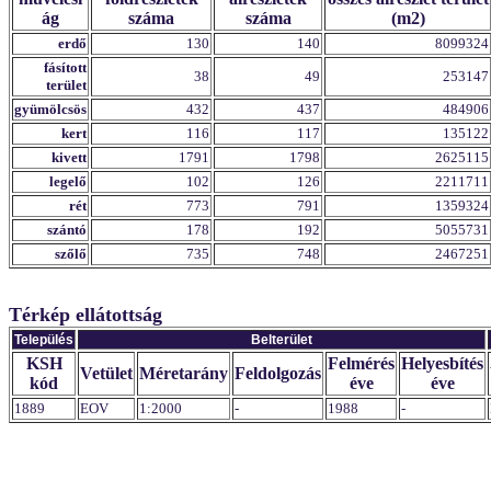
ág
száma
száma
(m2)
erdő
130
140
8099324
fásított
38
49
253147
terület
gyümölcsös
432
437
484906
kert
116
117
135122
kivett
1791
1798
2625115
legelő
102
126
2211711
rét
773
791
1359324
szántó
178
192
5055731
szőlő
735
748
2467251
Térkép ellátottság
Település
Belterület
KSH
Felmérés
Helyesbítés
Vetület
Méretarány
Feldolgozás
kód
éve
éve
1889
EOV
1:2000
-
1988
-