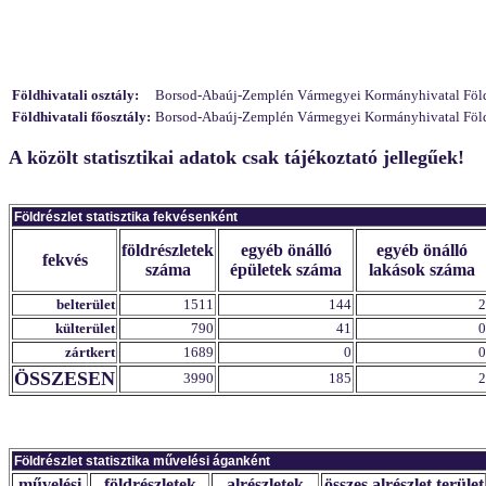
Földhivatali osztály:
Borsod-Abaúj-Zemplén Vármegyei Kormányhivatal Földhi
Földhivatali főosztály:
Borsod-Abaúj-Zemplén Vármegyei Kormányhivatal Földhiv
A közölt statisztikai adatok csak tájékoztató jellegűek!
Földrészlet statisztika fekvésenként
földrészletek
egyéb önálló
egyéb önálló
fekvés
száma
épületek száma
lakások száma
belterület
1511
144
2
külterület
790
41
0
zártkert
1689
0
0
ÖSSZESEN
3990
185
2
Földrészlet statisztika művelési áganként
művelési
földrészletek
alrészletek
összes alrészlet terület