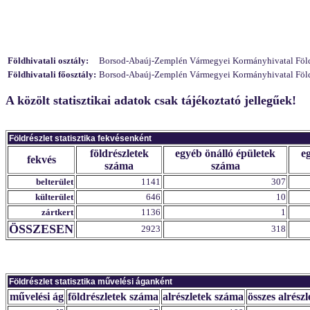
Földhivatali osztály:
Borsod-Abaúj-Zemplén Vármegyei Kormányhivatal Földhi
Földhivatali főosztály:
Borsod-Abaúj-Zemplén Vármegyei Kormányhivatal Földhiv
A közölt statisztikai adatok csak tájékoztató jellegűek!
Földrészlet statisztika fekvésenként
földrészletek
egyéb önálló épületek
e
fekvés
száma
száma
belterület
1141
307
külterület
646
10
zártkert
1136
1
ÖSSZESEN
2923
318
Földrészlet statisztika művelési áganként
művelési ág
földrészletek száma
alrészletek száma
összes alrészl