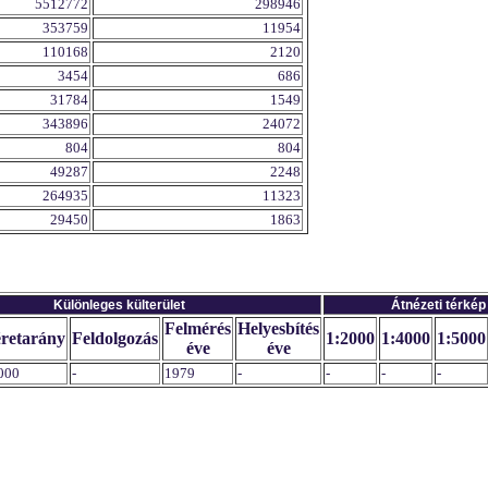
5512772
298946
353759
11954
110168
2120
3454
686
31784
1549
343896
24072
804
804
49287
2248
264935
11323
29450
1863
Különleges külterület
Átnézeti térkép
Felmérés
Helyesbítés
retarány
Feldolgozás
1:2000
1:4000
1:5000
éve
éve
000
-
1979
-
-
-
-