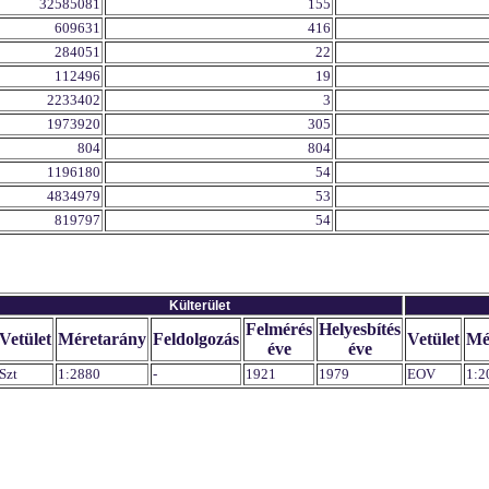
32585081
155
609631
416
284051
22
112496
19
2233402
3
1973920
305
804
804
1196180
54
4834979
53
819797
54
Külterület
Felmérés
Helyesbítés
Vetület
Méretarány
Feldolgozás
Vetület
Mé
éve
éve
Szt
1:2880
-
1921
1979
EOV
1:2