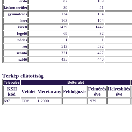
erdő
87
109
fásított terület
39
51
gyümölcsös
134
134
kert
163
164
kivett
1439
1442
legelő
69
82
nádas
1
1
rét
513
532
szántó
321
427
szőlő
435
440
Térkép ellátottság
Település
Belterület
KSH
Felmérés
Helyesbítés
Vetület
Méretarány
Feldolgozás
kód
éve
éve
697
EOV
1:2000
-
1979
-