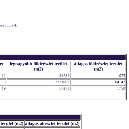
czi utca 4.
et
legnagyobb földrészlet terület
átlagos földrészlet terület
(m2)
(m2)
11
31784
1075
3
7351002
64142
19
57273
1750
 terület (m2)
átlagos alrészlet terület (m2)