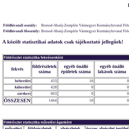
Földhivatali osztály:
Borsod-Abaúj-Zemplén Vármegyei Kormányhivatal Földhi
Földhivatali főosztály:
Borsod-Abaúj-Zemplén Vármegyei Kormányhivatal Földhiv
A közölt statisztikai adatok csak tájékoztató jellegűek!
Földrészlet statisztika fekvésenként
földrészletek
egyéb önálló
egyéb önálló
fekvés
száma
épületek száma
lakások száma
belterület
433
18
0
külterület
428
0
0
zártkert
603
0
0
ÖSSZESEN
1464
18
0
Földrészlet statisztika művelési áganként
művelési
földrészletek
alrészletek
összes alrészlet terület