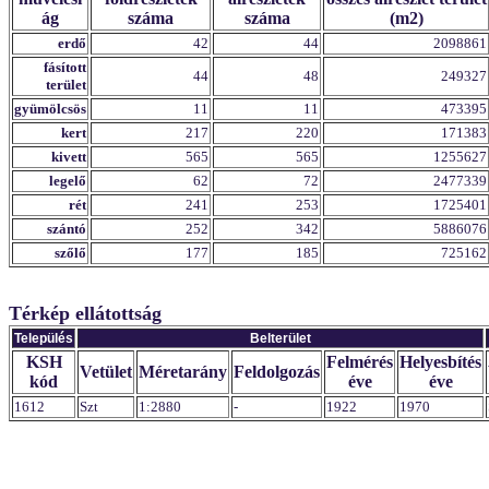
ág
száma
száma
(m2)
erdő
42
44
2098861
fásított
44
48
249327
terület
gyümölcsös
11
11
473395
kert
217
220
171383
kivett
565
565
1255627
legelő
62
72
2477339
rét
241
253
1725401
szántó
252
342
5886076
szőlő
177
185
725162
Térkép ellátottság
Település
Belterület
KSH
Felmérés
Helyesbítés
Vetület
Méretarány
Feldolgozás
kód
éve
éve
1612
Szt
1:2880
-
1922
1970