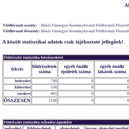
A
Földhivatali osztály:
Békés Vármegyei Kormányhivatal Földhivatali Főosztály
Földhivatali főosztály:
Békés Vármegyei Kormányhivatal Földhivatali Főosztál
A közölt statisztikai adatok csak tájékoztató jellegűek!
Földrészlet statisztika fekvésenként
földrészletek
egyéb önálló
egyéb önálló
fekvés
száma
épületek száma
lakások száma
belterület
749
0
0
külterület
336
0
0
zártkert
463
0
0
ÖSSZESEN
1548
0
0
Földrészlet statisztika művelési áganként
művelési
földrészletek
alrészletek
összes alrészlet terület