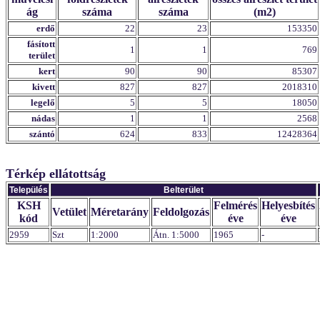
ág
száma
száma
(m2)
erdő
22
23
153350
fásított
1
1
769
terület
kert
90
90
85307
kivett
827
827
2018310
legelő
5
5
18050
nádas
1
1
2568
szántó
624
833
12428364
Térkép ellátottság
Település
Belterület
KSH
Felmérés
Helyesbítés
Vetület
Méretarány
Feldolgozás
kód
éve
éve
2959
Szt
1:2000
Átn. 1:5000
1965
-