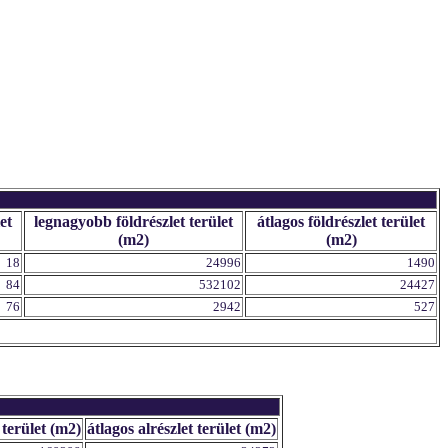
et
legnagyobb földrészlet terület
átlagos földrészlet terület
(m2)
(m2)
18
24996
1490
84
532102
24427
76
2942
527
 terület (m2)
átlagos alrészlet terület (m2)