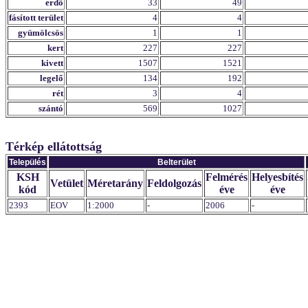
erdő
33
49
fásított terület
4
4
gyümölcsös
1
1
kert
227
227
kivett
1507
1521
legelő
134
192
rét
3
4
szántó
569
1027
Térkép ellátottság
Település
Belterület
KSH
Felmérés
Helyesbítés
Vetület
Méretarány
Feldolgozás
kód
éve
éve
2393
EOV
1:2000
-
2006
-