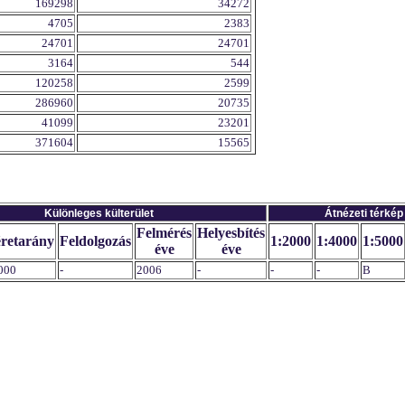
169298
34272
4705
2383
24701
24701
3164
544
120258
2599
286960
20735
41099
23201
371604
15565
Különleges külterület
Átnézeti térkép
Felmérés
Helyesbítés
retarány
Feldolgozás
1:2000
1:4000
1:5000
éve
éve
000
-
2006
-
-
-
B