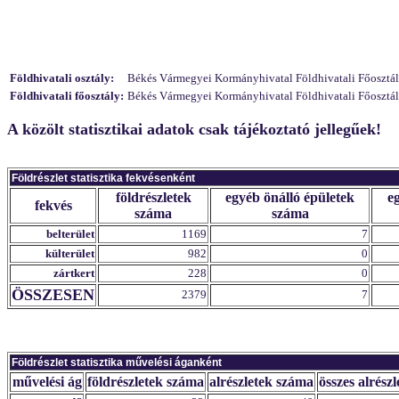
Földhivatali osztály:
Békés Vármegyei Kormányhivatal Földhivatali Főosztály F
Földhivatali főosztály:
Békés Vármegyei Kormányhivatal Földhivatali Főosztál
A közölt statisztikai adatok csak tájékoztató jellegűek!
Földrészlet statisztika fekvésenként
földrészletek
egyéb önálló épületek
e
fekvés
száma
száma
belterület
1169
7
külterület
982
0
zártkert
228
0
ÖSSZESEN
2379
7
Földrészlet statisztika művelési áganként
művelési ág
földrészletek száma
alrészletek száma
összes alrészl