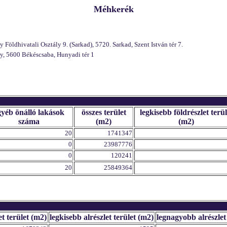
Méhkerék
öldhivatali Osztály 9. (Sarkad), 5720. Sarkad, Szent István tér 7.
y, 5600 Békéscsaba, Hunyadi tér 1
gyéb önálló lakások
összes terület
legkisebb földrészlet terül
száma
(m2)
(m2)
20
1741347
0
23987776
0
120241
20
25849364
et terület (m2)
legkisebb alrészlet terület (m2)
legnagyobb alrészlet