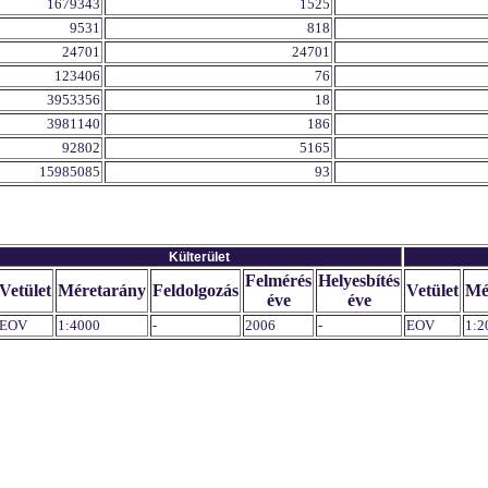
1679343
1525
9531
818
24701
24701
123406
76
3953356
18
3981140
186
92802
5165
15985085
93
Külterület
Felmérés
Helyesbítés
Vetület
Méretarány
Feldolgozás
Vetület
Mé
éve
éve
EOV
1:4000
-
2006
-
EOV
1:2