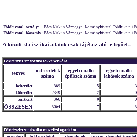
Földhivatali osztály:
Bács-Kiskun Vármegyei Kormányhivatal Földhivatali Főo
Földhivatali főosztály:
Bács-Kiskun Vármegyei Kormányhivatal Földhivatali Fő
A közölt statisztikai adatok csak tájékoztató jellegűek!
Földrészlet statisztika fekvésenként
földrészletek
egyéb önálló
egyéb önálló
fekvés
száma
épületek száma
lakások száma
belterület
889
5
3
külterület
2349
2
0
zártkert
366
0
0
ÖSSZESEN
3604
7
3
Földrészlet statisztika művelési áganként
művelési
földrészletek
alrészletek
összes alrészlet terület