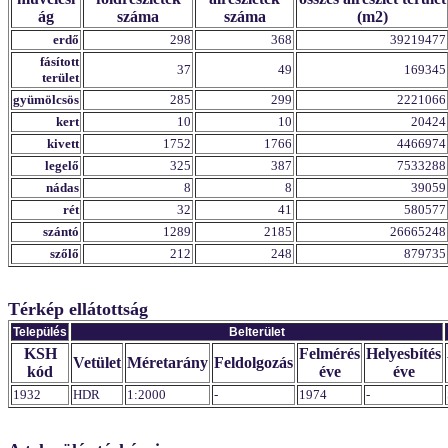
ág
száma
száma
(m2)
erdő
298
368
39219477
fásított
37
49
169345
terület
gyümölcsös
285
299
2221066
kert
10
10
20424
kivett
1752
1766
4466974
legelő
325
387
7533288
nádas
8
8
39059
rét
32
41
580577
szántó
1289
2185
26665248
szőlő
212
248
879735
Térkép ellátottság
Település
Belterület
KSH
Felmérés
Helyesbítés
Vetület
Méretarány
Feldolgozás
kód
éve
éve
1932
HDR
1:2000
-
1974
-