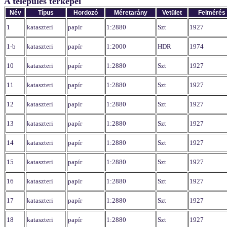
A település térképei
Név
Típus
Hordozó
Méretarány
Vetület
Felmérés
1
kataszteri
papír
1:2880
Szt
1927
1-b
kataszteri
papír
1:2000
HDR
1974
10
kataszteri
papír
1:2880
Szt
1927
11
kataszteri
papír
1:2880
Szt
1927
12
kataszteri
papír
1:2880
Szt
1927
13
kataszteri
papír
1:2880
Szt
1927
14
kataszteri
papír
1:2880
Szt
1927
15
kataszteri
papír
1:2880
Szt
1927
16
kataszteri
papír
1:2880
Szt
1927
17
kataszteri
papír
1:2880
Szt
1927
18
kataszteri
papír
1:2880
Szt
1927