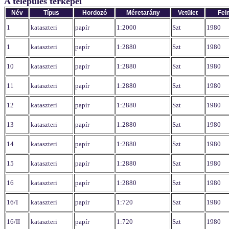
A település térképei
Név
Típus
Hordozó
Méretarány
Vetület
Fel
1
kataszteri
papír
1:2000
Szt
1980
1
kataszteri
papír
1:2880
Szt
1980
10
kataszteri
papír
1:2880
Szt
1980
11
kataszteri
papír
1:2880
Szt
1980
12
kataszteri
papír
1:2880
Szt
1980
13
kataszteri
papír
1:2880
Szt
1980
14
kataszteri
papír
1:2880
Szt
1980
15
kataszteri
papír
1:2880
Szt
1980
16
kataszteri
papír
1:2880
Szt
1980
16/I
kataszteri
papír
1:720
Szt
1980
16/II
kataszteri
papír
1:720
Szt
1980