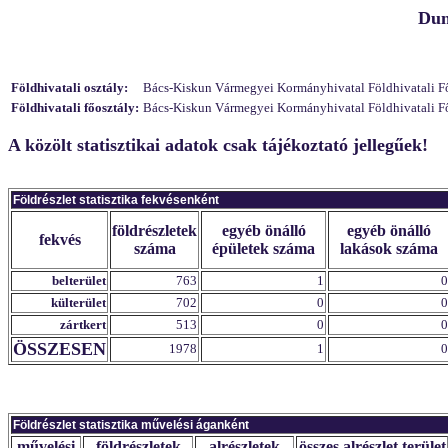
Dun
Földhivatali osztály:
Bács-Kiskun Vármegyei Kormányhivatal Földhivatali Főosz
Földhivatali főosztály:
Bács-Kiskun Vármegyei Kormányhivatal Földhivatali Fő
A közölt statisztikai adatok csak tájékoztató jellegűek!
Földrészlet statisztika fekvésenként
földrészletek
egyéb önálló
egyéb önálló
fekvés
száma
épületek száma
lakások száma
belterület
763
1
0
külterület
702
0
0
zártkert
513
0
0
ÖSSZESEN
1978
1
0
Földrészlet statisztika művelési áganként
művelési
földrészletek
alrészletek
összes alrészlet terület