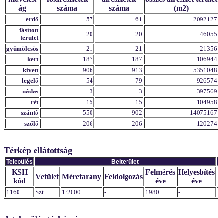
ág
száma
száma
(m2)
erdő
57
61
2092127
fásított
20
20
46055
terület
gyümölcsös
21
21
21356
kert
187
187
106944
kivett
906
913
5351048
legelő
54
79
926574
nádas
3
3
397569
rét
15
15
104958
szántó
550
902
14075167
szőlő
206
206
120274
Térkép ellátottság
Település
Belterület
KSH
Felmérés
Helyesbítés
Vetület
Méretarány
Feldolgozás
kód
éve
éve
1160
Szt
1:2000
-
1980
-