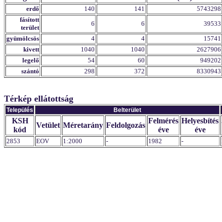
erdő
140
141
5743298
fásított
6
6
39533
terület
gyümölcsös
4
4
15741
kivett
1040
1040
2627906
legelő
54
60
949202
szántó
298
372
8330943
Térkép ellátottság
Település
Belterület
KSH
Felmérés
Helyesbítés
Vetület
Méretarány
Feldolgozás
kód
éve
éve
2853
EOV
1:2000
-
1982
-