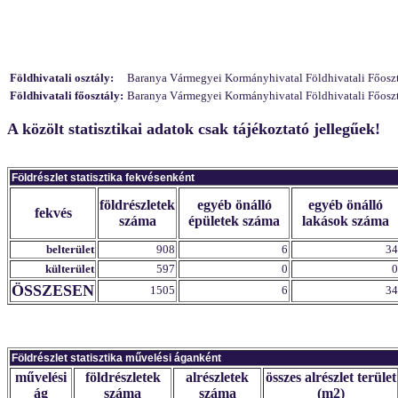
Földhivatali osztály:
Baranya Vármegyei Kormányhivatal Földhivatali Főosztál
Földhivatali főosztály:
Baranya Vármegyei Kormányhivatal Földhivatali Főosztál
A közölt statisztikai adatok csak tájékoztató jellegűek!
Földrészlet statisztika fekvésenként
földrészletek
egyéb önálló
egyéb önálló
fekvés
száma
épületek száma
lakások száma
belterület
908
6
34
külterület
597
0
0
ÖSSZESEN
1505
6
34
Földrészlet statisztika művelési áganként
művelési
földrészletek
alrészletek
összes alrészlet terület
ág
száma
száma
(m2)