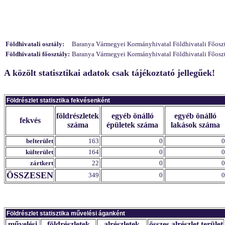
Földhivatali osztály:
Baranya Vármegyei Kormányhivatal Földhivatali Főosztál
Földhivatali főosztály:
Baranya Vármegyei Kormányhivatal Földhivatali Főosztál
A közölt statisztikai adatok csak tájékoztató jellegűek!
Földrészlet statisztika fekvésenként
földrészletek
egyéb önálló
egyéb önálló
fekvés
száma
épületek száma
lakások száma
belterület
163
0
0
külterület
164
0
0
zártkert
22
0
0
ÖSSZESEN
349
0
0
Földrészlet statisztika művelési áganként
művelési
földrészletek
alrészletek
összes alrészlet terület