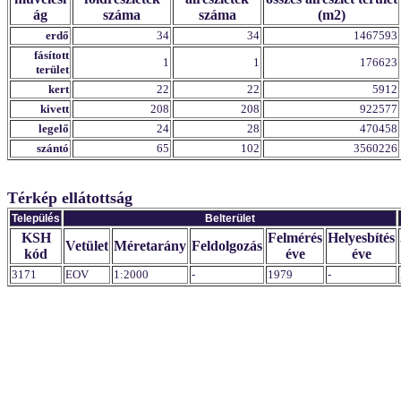
ág
száma
száma
(m2)
erdő
34
34
1467593
fásított
1
1
176623
terület
kert
22
22
5912
kivett
208
208
922577
legelő
24
28
470458
szántó
65
102
3560226
Térkép ellátottság
Település
Belterület
KSH
Felmérés
Helyesbítés
Vetület
Méretarány
Feldolgozás
kód
éve
éve
3171
EOV
1:2000
-
1979
-